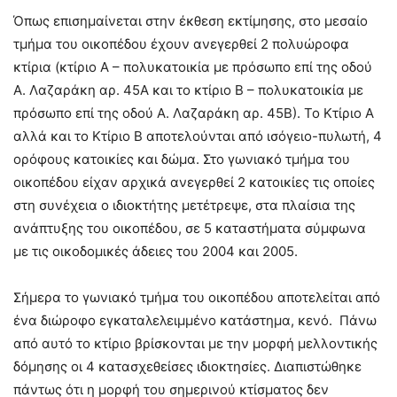
Όπως επισημαίνεται στην έκθεση εκτίμησης, στο μεσαίο
τμήμα του οικοπέδου έχουν ανεγερθεί 2 πολυώροφα
κτίρια (κτίριο Α – πολυκατοικία με πρόσωπο επί της οδού
Α. Λαζαράκη αρ. 45Α και το κτίριο Β – πολυκατοικία με
πρόσωπο επί της οδού Α. Λαζαράκη αρ. 45Β). Το Κτίριο Α
αλλά και το Κτίριο Β αποτελούνται από ισόγειο-πυλωτή, 4
ορόφους κατοικίες και δώμα. Στο γωνιακό τμήμα του
οικοπέδου είχαν αρχικά ανεγερθεί 2 κατοικίες τις οποίες
στη συνέχεια ο ιδιοκτήτης μετέτρεψε, στα πλαίσια της
ανάπτυξης του οικοπέδου, σε 5 καταστήματα σύμφωνα
με τις οικοδομικές άδειες του 2004 και 2005.
Σήμερα το γωνιακό τμήμα του οικοπέδου αποτελείται από
ένα διώροφο εγκαταλελειμμένο κατάστημα, κενό. Πάνω
από αυτό το κτίριο βρίσκονται με την μορφή μελλοντικής
δόμησης οι 4 κατασχεθείσες ιδιοκτησίες. Διαπιστώθηκε
πάντως ότι η μορφή του σημερινού κτίσματος δεν