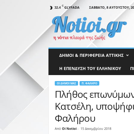
C
GLYFADA
ΣΆΒΒΑΤΟ, 8 ΑΥΓΟΎΣΤΟΥ, 20
32.4
N
o
t
i
o
i
.
ΔΉΜΟΙ & ΠΕΡΙΦΈΡΕΙΑ ΑΤΤΙΚΉΣ
g
r
Η ΕΠΕΝΔΥΣΗ ΤΟΥ ΕΛΛΗΝΙΚΟΥ
Π
ΟΙ ΔΉΜΟΙ ΜΑΣ
Π. ΦΆΛΗΡΟ
Πλήθος επωνύμων 
Κατσέλη, υποψήφ
Φαλήρου
Από
Oi Notioi
-
15 Δεκεμβρίου 2018