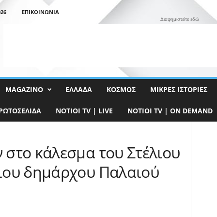
26
ΕΠΙΚΟΙΝΩΝΊΑ
Διαφημιστείτε εδώ
MAGAZINO
ΕΛΛΆΔΑ
ΚΌΣΜΟΣ
ΜΙΚΡΈΣ ΙΣΤΟΡΊΕΣ
ΡΩΤΟΣΈΛΙΔΑ
NOTIOI TV | LIVE
NOTIOI TV | ON DEMAND
στο κάλεσμα του Στέλιου
ιου δημάρχου Παλαιού