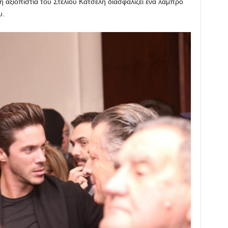
η αξιοπιστία του Στέλιου Κατσέλη διασφαλίζει ένα λαμπρό
υ.