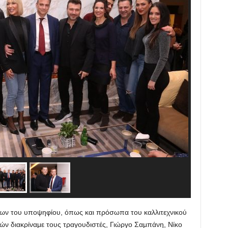
ων του υποψηφίου, όπως και πρόσωπα του καλλιτεχνικού
ών διακρίναμε τους τραγουδιστές, Γιώργο Σαμπάνη, Νίκο