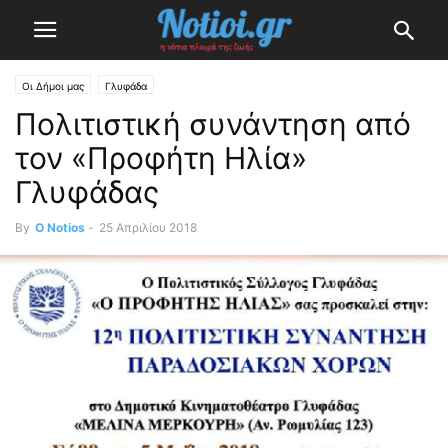
Οι Δήμοι μας
Γλυφάδα
Πολιτιστική συνάντηση από
τον «Προφήτη Ηλία»
Γλυφάδας
By
O Notios
-
25 Απριλίου 2018