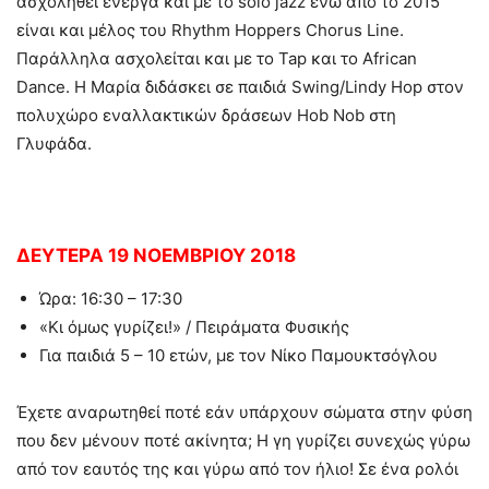
ασχοληθεί ενεργά και με το solo jazz ενώ από το 2015
είναι και μέλος του Rhythm Hoppers Chorus Line.
Παράλληλα ασχολείται και με το Tap και το African
Dance. Η Μαρία διδάσκει σε παιδιά Swing/Lindy Hop στον
πολυχώρο εναλλακτικών δράσεων Hob Nob στη
Γλυφάδα.
ΔΕΥΤΕΡΑ 19 ΝΟΕΜΒΡΙΟΥ 2018
Ώρα: 16:30 – 17:30
«Κι όμως γυρίζει!» / Πειράματα Φυσικής
Για παιδιά 5 – 10 ετών, με τον Νίκο Παμουκτσόγλου
Έχετε αναρωτηθεί ποτέ εάν υπάρχουν σώματα στην φύση
που δεν μένουν ποτέ ακίνητα; Η γη γυρίζει συνεχώς γύρω
από τον εαυτός της και γύρω από τον ήλιο! Σε ένα ρολόι