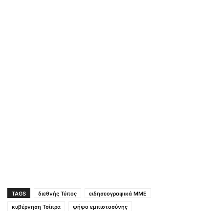
TAGS
διεθνής Τύπος
ειδησεογραφικά ΜΜΕ
κυβέρνηση Τσίπρα
ψήφο εμπιστοσύνης