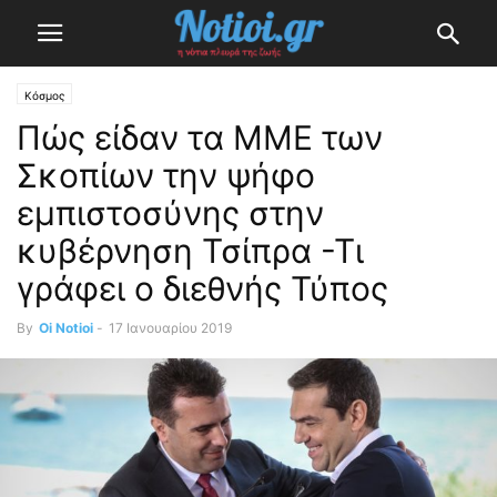
Κόσμος
Πώς είδαν τα ΜΜΕ των
Σκοπίων την ψήφο
εμπιστοσύνης στην
κυβέρνηση Τσίπρα -Τι
γράφει ο διεθνής Τύπος
By
Oi Notioi
-
17 Ιανουαρίου 2019