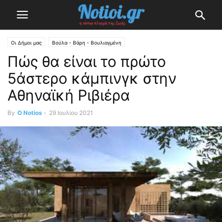
Οι Δήμοι μας
Βούλα - Βάρη - Βουλιαγμένη
Πώς θα είναι τo πρώτο
5άστερο κάμπινγκ στην
Αθηναϊκή Ριβιέρα
By
O Notios
-
29 Ιουλίου 2021