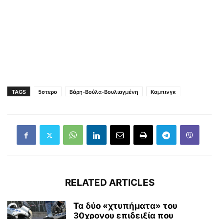
TAGS
5στερο
Βάρη-Βούλα-Βουλιαγμένη
Καμπινγκ
RELATED ARTICLES
Τα δύο «χτυπήματα» του
30χρονου επιδειξία που