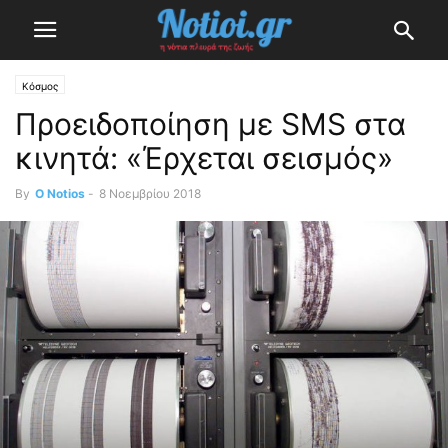
Κόσμος
Προειδοποίηση με SMS στα
κινητά: «Έρχεται σεισμός»
By
O Notios
-
8 Νοεμβρίου 2018