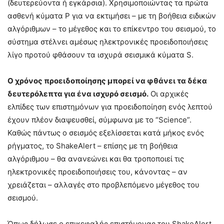
(δευτερεύοντα ή εγκάρσια). Χρησιμοποιώντας τα πρώτα
ασθενή κύματα P για να εκτιμήσει – με τη βοήθεια ειδικών
αλγόριθμων – το μέγεθος και το επίκεντρο του σεισμού, το
σύστημα στέλνει αμέσως ηλεκτρονικές προειδοποιήσεις
λίγο προτού φθάσουν τα ισχυρά σεισμικά κύματα S.
Ο χρόνος προειδοποίησης μπορεί να φθάνει τα δέκα
δευτερόλεπτα για ένα ισχυρό σεισμό.
Οι αρχικές
ελπίδες των επιστημόνων για προειδοποίηση ενός λεπτού
έχουν πλέον διαψευσθεί, σύμφωνα με το “Science”.
Καθώς πάντως ο σεισμός εξελίσσεται κατά μήκος ενός
ρήγματος, το ShakeAlert – επίσης με τη βοήθεια
αλγόριθμου – θα ανανεώνει και θα τροποποιεί τις
ηλεκτρονικές προειδοποιήσεις του, κάνοντας – αν
χρειάζεται – αλλαγές στο προβλεπόμενο μέγεθος του
σεισμού.
Όπως δήλωσε ο επικεφαλής επιστήμονας του ShakeAlert,