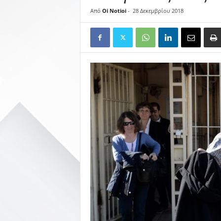
Από
Oi Notioi
-
28 Δεκεμβρίου 2018