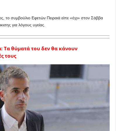
ες, το συμβούλιο Εφετών Πειραιά είπε «όχι» στον Σάββα
ισης για λόγους υγείας.
 Τα θύματά του δεν θα κάνουν
ς τους