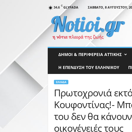
C
GLYFADA
ΣΆΒΒΑΤΟ, 8 ΑΥΓΟΎΣΤΟΥ, 20
34.6
N
o
t
i
o
i
.
ΔΉΜΟΙ & ΠΕΡΙΦΈΡΕΙΑ ΑΤΤΙΚΉΣ
g
r
Η ΕΠΕΝΔΥΣΗ ΤΟΥ ΕΛΛΗΝΙΚΟΥ
Π
ΕΛΛΆΔΑ
Πρωτοχρονιά εκτό
Κουφοντίνας!- Μπ
του δεν θα κάνουν
οικογένειές τους