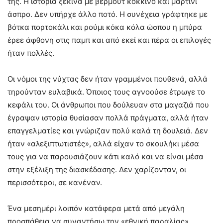
της. Η ιστορία ξεκινά με βερμούτ κόκκινο και μαρτίνι
άσπρο. Δεν υπήρχε άλλο ποτό. Η συνέχεια γράφτηκε με
βότκα πορτοκάλι και ρούμι κόκα κόλα ώσπου η μπύρα
έρεε άφθονη στις παμπ και από εκεί και πέρα οι επιλογές
ήταν πολλές.
Οι νόμοι της νύχτας δεν ήταν γραμμένοι πουθενά, αλλά
τηρούνταν ευλαβικά. Όποιος τους αγνοούσε έτρωγε το
κεφάλι του. Οι άνθρωποι που δούλευαν στα μαγαζιά που
έγραψαν ιστορία θυσίασαν πολλά πράγματα, αλλά ήταν
επαγγελματίες και γνώριζαν πολύ καλά τη δουλειά. Δεν
ήταν «αλεξιπτωτιστές», αλλά είχαν το σκουλήκι μέσα
τους για να παρουσιάζουν κάτι καλό και να είναι μέσα
στην εξέλιξη της διασκέδασης. Δεν χαρίζονταν, οι
περισσότεροι, σε κανέναν.
Ένα μεσημέρι λοιπόν κατάφερα μετά από μεγάλη
προσπάθεια να συναντήσω την «εθνική παραλίας»