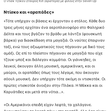
Ο ντισκ τζόκεϋ Σταύρος Κιπ (αριστερά) με φίλους στην Seven Up
Ντίσκο και «αραπάδες»
«Τότε υπήρχαν οι βάσεις κι έρχονταν ο στόλος. Κάθε δυο
τρεις μήνες ερχόταν ένα αεροπλανοφόρο στο Φαληρικό
Δέλτα και τους βγάζαν το βράδυ με λάντζα (φουσκωτή
βάρκα) για διασκέδαση στα μαγαζιά. Οι ναύτες έπαιρναν
ταξί, ενώ τους αξιωματικούς τους πήγαιναν με δικό τους
αμάξι. Ως επί το πλείστον πήγαιναν σε μαγαζιά που είχε
τζουκ-μποξ και διάλεγαν κομμάτια. Οι γιάνκηδες, οι
λευκοί, άκουγαν άλλη μουσική, αμερικάνικη, και οι
μαύροι, οι αραπάδες όπως τους λέγαμε, που άκουγαν
σόουλ μουσική. Δεν υπήρχαν τότε ακόμη οι ντισκοτέκ. Οι
πρώτες ντισκοτέκ άνοιξαν στην Πλάκα. Η Μέκκα και οι
Καρυάτιδες και μετά στα νότια…».
«Οι Αμερικάνοι επειδή είχαν λεφτά, τα χαλάγανε.