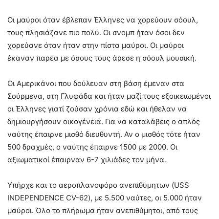
Οι μαύροι όταν έβλεπαν Έλληνες να χορεύουν σόουλ,
τους πλησιάζανε πιο πολύ. Οι σνομπ ήταν όσοι δεν
χορεύανε όταν ήταν στην πίστα μαύροι. Οι μαύροι
έκαναν παρέα με όσους τους άρεσε η σόουλ μουσική.
Οι Αμερικάνοι που δούλευαν στη βάση έμεναν στα
Σούρμενα, στη Γλυφάδα και ήταν μαζί τους εξοικειωμένοι
οι Έλληνες γιατί ζούσαν χρόνια εδώ και ήθελαν να
δημιουργήσουν οικογένεια. Για να καταλάβεις ο απλός
ναύτης έπαιρνε μισθό διευθυντή. Αν ο μισθός τότε ήταν
500 δραχμές, ο ναύτης έπαιρνε 1500 με 2000. Οι
αξιωματικοί έπαιρναν 6-7 χιλιάδες τον μήνα.
Υπήρχε και το αεροπλανοφόρο ανεπιθύμητων (USS
INDEPENDENCE CV-62), με 5.500 ναύτες, οι 5.000 ήταν
μαύροι. Όλο το πλήρωμα ήταν ανεπιθύμητοι, από τους