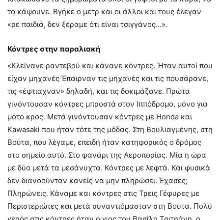
το κάψουνε. Βγήκε ο μετρ και οι άλλοι και τους έλεγαν
«ρε παιδιά, δεν ξέραμε ότι είναι τσιγγάνος…».
Κόντρες στην παραλιακή
«Κλείνανε ραντεβού και κάνανε κόντρες. Ήταν αυτοί που
είχαν μηχανές Έπαιρναν τις μηχανές και τις πουσάρανε,
τις «έφτιαχναν» δηλαδή, και τις δοκιμάζανε. Πρώτα
γινόντουσαν κόντρες μπροστά στον Ιππόδρομο, μόνο για
μότο κρος. Μετά γινόντουσαν κόντρες με Honda και
Kawasaki που ήταν τότε της μόδας. Στη Βουλιαγμένης, στη
Βούτα, που λέγαμε, επειδή ήταν κατηφορικός ο δρόμος
στο σημείο αυτό. Στο φανάρι της Αεροπορίας. Μία η ώρα
με δύο μετά τα μεσάνυχτα. Κόντρες με λεφτά. Και φυσικά
δεν διανοούνταν κανείς να μην πληρώσει. Έχασες;
Πληρώνεις. Κάναμε και κόντρες στις Τρεις Γέφυρες με
Περιστεριώτες και μετά συναντιόμασταν στη Βούτα. Πολύ
γερός στις κόντρες ήταν ο γιος του Βασίλη Τσιτσάνη, ο