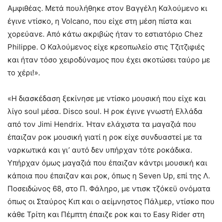
Αμφιθέας. Μετά πουλήθηκε στον Βαγγέλη Καλούμενο κι
έγινε ντίσκο, η Volcano, που είχε στη μέση πίστα και
χορεύανε. Από κάτω ακριβώς ήταν το εστιατόριο Chez
Philippe. Ο Καλούμενος είχε κρεοπωλείο στις Τζιτζιφιές
και ήταν τόσο χειροδύναμος που έχει σκοτώσει ταύρο με
το χέρι!».
«Η διασκέδαση ξεκίνησε με ντίσκο μουσική που είχε και
λίγο soul μέσα. Disco soul. Η ροκ έγινε γνωστή Ελλάδα
από τον Jimi Hendrix. Ήταν ελάχιστα τα μαγαζιά που
έπαιζαν ροκ μουσική γιατί η ροκ είχε συνδυαστεί με τα
ναρκωτικά και γι’ αυτό δεν υπήρχαν τότε ροκάδικα.
Υπήρχαν όμως μαγαζιά που έπαιζαν κάντρι μουσική και
κάποια που έπαιζαν και ροκ, όπως η Seven Up, επί της Λ.
Ποσειδώνος 68, στο Π. Φάληρο, με ντισκ τζόκεϋ ονόματα
όπως οι Σταύρος Κιπ και ο αείμνηστος Πάλμερ, ντίσκο που
κάθε Τρίτη και Πέμπτη έπαιζε ροκ και το Easy Rider στη