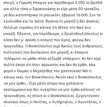
εποχή, η Γαρμπή έπαιρνε για παράδειγμα 3.000 τη βραδιά
και άλλα τόσα ο Σφακιανάκης κι είχε μέσα 50 τραπέζια,
με δύο κατοστάρικα το μπουκάλι, έβγαινε 10.000. Συν τα
λουλούδια και τα πιάτα. Βγαίνει το μαγαζί ή δεν βγαίνει;
Αλλά μη νομίσεις ότι κάνεις ότι θέλεις στο δικό σου
μαγαζί. Έβγαινε, για παράδειγμα, ο Χριστοδουλόπουλος κι
έλεγε δεν μ’ αρέσει ο κόσμος που έχεις, φεύγω δεν
τραγουδάω. Ο Βοσκόπουλος είχε δικούς τους ανθρώπους,
κολλητούς που δουλεύανε στο μαγαζί, κι έπαιρνε
τηλέφωνο να μάθει πόσα ρεζερβέ υπάρχουν. Αν δεν είχε
πολλά έλεγε ότι ήταν άρρωστος και δεν θα έρθει. Μια
φορά ο Θωμάς ο Μιχαηλίδης τον χαστούκισε! Μα τι
κάνεις εκεί, τον Βοσκόπουλο; Ακούς εκεί ο Βοσκόπουλος
να μην έρθει… Είχε μέσα άτομα που χαλάγανε
εκατομμύρια και δεν ανεχόταν να μην έρθει κάποιος να
τραγουδήσει, ας ήτανε κι ο Βοσκόπουλος. Ερχόντουσαν
πλούσιοι όπως οι Νινέτας, ο Χυτήρογλου, ο Χουντάλας, ο