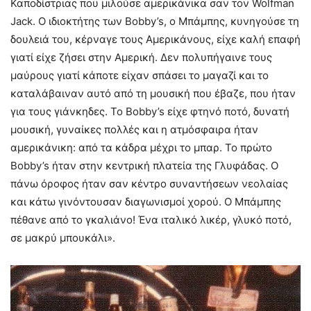
Καποδίστριας που μιλούσε αμερικάνικα σαν τον Wolfman
Jack. Ο ιδιοκτήτης των Bobby’s, ο Μπάμπης, κυνηγούσε τη
δουλειά του, κέρναγε τους Αμερικάνους, είχε καλή επαφή
γιατί είχε ζήσει στην Αμερική. Δεν πολυπήγαινε τους
μαύρους γιατί κάποτε είχαν σπάσει το μαγαζί και το
καταλάβαιναν αυτό από τη μουσική που έβαζε, που ήταν
για τους γιάνκηδες. Το Bobby’s είχε φτηνό ποτό, δυνατή
μουσική, γυναίκες πολλές και η ατμόσφαιρα ήταν
αμερικάνικη: από τα κάδρα μέχρι το μπαρ. Το πρώτο
Bobby’s ήταν στην κεντρική πλατεία της Γλυφάδας. Ο
πάνω όροφος ήταν σαν κέντρο συναντήσεων νεολαίας
και κάτω γινόντουσαν διαγωνισμοί χορού. Ο Μπάμπης
πέθανε από το γκαλιάνο! Ένα ιταλικό λικέρ, γλυκό ποτό,
σε μακρύ μπουκάλι».