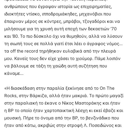
ανθρώπους που έγραψαν ιστορία ως επιχειρηματίες,
ιδιοκτήτες ντίσκο, ιπποδρομιάκηδες, μηχανόβιοι που
έπαιρναν μέρος σε κόντρες, μπράβοι, τζογαδόροι και να
μιλήσουμε για τη χρυσή αυτή εποχή των δεκαετιών ’70
και ’80. Το πιο δύσκολο όχι να θυμηθούν, αλλά να λύσουν
τη σιωπή τους σε πολλά γιατί έτσι λέει ο άγραφος νόμος…
τα off the record τηρήθηκαν ευλαβικά από την πλευρά
μου. Κανείς τους δεν είχε χάσει το χιούμορ. Πάμε λοιπόν
να βάλουμε σε τάξη τη χαώδη αυτή συζήτηση που
κάναμε…
«Η διασκέδαση στην παραλία ξεκίνησε από το On The
Rocks, στην Βάρκιζα, αλλά ήταν μακριά. Το πρώτο μαγαζί
στην παραλιακή το έκανε ο Νίκος Μαστοράκης και ήταν
η BP το οποίο ήταν χαρτοπαικτική λέσχη κι εκεί έβαζε και
μουσική. Πήρε το όνομα από την BP, το βενζινάδικο που
ήταν από κάτω, ακριβώς στην στροφή Λ. Ποσειδώνος και