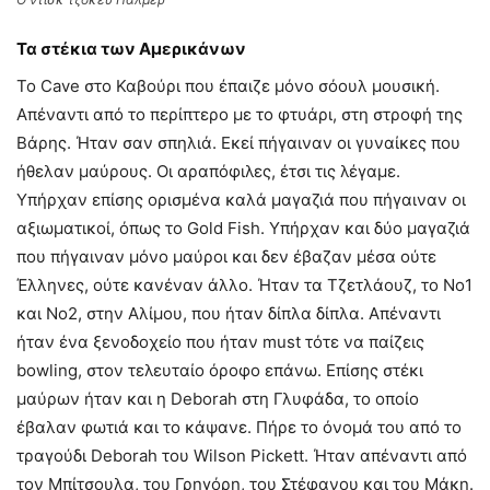
Τα στέκια των Αμερικάνων
Το Cave στο Καβούρι που έπαιζε μόνο σόουλ μουσική.
Απέναντι από το περίπτερο με το φτυάρι, στη στροφή της
Βάρης. Ήταν σαν σπηλιά. Εκεί πήγαιναν οι γυναίκες που
ήθελαν μαύρους. Οι αραπόφιλες, έτσι τις λέγαμε.
Υπήρχαν επίσης ορισμένα καλά μαγαζιά που πήγαιναν οι
αξιωματικοί, όπως το Gold Fish. Υπήρχαν και δύο μαγαζιά
που πήγαιναν μόνο μαύροι και δεν έβαζαν μέσα ούτε
Έλληνες, ούτε κανέναν άλλο. Ήταν τα Τζετλάουζ, το Νο1
και Νο2, στην Αλίμου, που ήταν δίπλα δίπλα. Απέναντι
ήταν ένα ξενοδοχείο που ήταν must τότε να παίζεις
bowling, στον τελευταίο όροφο επάνω. Επίσης στέκι
μαύρων ήταν και η Deborah στη Γλυφάδα, το οποίο
έβαλαν φωτιά και το κάψανε. Πήρε το όνομά του από το
τραγούδι Deborah του Wilson Pickett. Ήταν απέναντι από
τον Μπίτσουλα, του Γρηγόρη, του Στέφανου και του Μάκη.