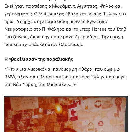
Εκεί ήταν πορτιέρης ο Μωχάμεντ. Αιγύπτιος. Ψηλός και
γεροδεμένος. Ο Μπίτσουλας έβαζε και ροκιές. Έκλεινε το
πρωί. Υπήρχε στην παραλιακή, πριν το Εγγλέζικο
Νεκροταφείο στο Π. Φάληρο και το μπαρ Horses του Στηβ
Γιατζόγλου, όπου πήγαιναν μόνο Αμερικάνοι. Την εποχή
που έπαιζε μπάσκετ στον Ολυμπιακό.
Η «βασίλισσα» της παραλιακής
«Ήταν μια Αμερικάνα, πανέμορφη 40άρα, που είχε μια
BMW, αλανιάρα. Μετά παντρεύτηκε ένα Έλληνα και πήγε
στη Νέα Υόρκη, στο Μπρούκλιν…»