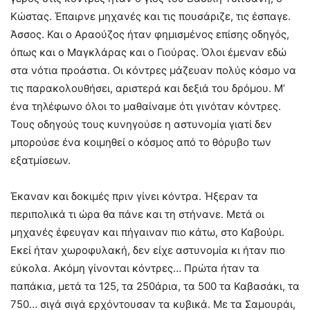
Κώστας. Έπαιρνε μηχανές και τις πουσάριζε, τις έσπαγε.
Άσσος. Και ο Αραούζος ήταν φημισμένος επίσης οδηγός,
όπως και ο Μαγκλάρας και ο Γιούρας. Όλοι έμεναν εδώ
στα νότια προάστια. Οι κόντρες μάζευαν πολύς κόσμο να
τις παρακολουθήσει, αριστερά και δεξιά του δρόμου. Μ’
ένα τηλέφωνο όλοι το μαθαίναμε ότι γινόταν κόντρες.
Τους οδηγούς τους κυνηγούσε η αστυνομία γιατί δεν
μπορούσε ένα κοιμηθεί ο κόσμος από το θόρυβο των
εξατμίσεων.
Έκαναν και δοκιμές πριν γίνει κόντρα. Ήξεραν τα
περιπολικά τι ώρα θα πάνε και τη στήνανε. Μετά οι
μηχανές έφευγαν και πήγαιναν πιο κάτω, στο Καβούρι.
Εκεί ήταν χωροφυλακή, δεν είχε αστυνομία κι ήταν πιο
εύκολα. Ακόμη γίνονται κόντρες… Πρώτα ήταν τα
παπάκια, μετά τα 125, τα 250άρια, τα 500 τα Καβασάκι, τα
750… σιγά σιγά ερχόντουσαν τα κυβικά. Με τα Σαμουράι,