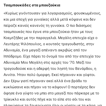
Τσαμπουκάδες στα μπουζούκια
«Κυρίως γινόντουσαν για λογαριασμούς, φουσκωμένους,
και μια εποχή για γυναίκες αλλά μετά κόψανε και δεν
πείραζε κανείς κανενός τη γυναίκα. Ο πιο διάσημος
τσαμπουκάς που έγινε στα μπουζούκια ήταν με τους
Κοεμτζήδες με την παραγγελιά. Μεγάλη επιτυχία είχε ο
Λευτέρης Ψιλόπουλος, ο κουτσός τραγουδιστής, στην
Αδυναμία, ένα μαγαζί απέναντι ακριβώς από τον
Ιππόδρομο. Είχε πάρει το όνομά του από την επιτυχία του
Αδυναμία Μου Μεγάλη στις αρχές του ’70. Μαζί του
τραγουδούσε και η αδερφή του ληστή του Βενάρδου, η
Αννίτα. Ήταν πολύ όμορφη. Εκεί πήγαιναν και γύφτοι.
Δεν ξέρω γιατί πήγαιναν εκεί αλλά ένα βράδυ το
κυκλώσανε και πήγαν να το κάψουν! Ο πορτιέρης δεν
άφησε ένα γύφτο να μπει στο μαγαζί που πάρκαρε με το
τρίκυκλο και αυτός πήγε και το είπε στο σόι του και
πλακώσανε τα ξημερώματα όλοι οι γύφτοι με τα κάρα, να