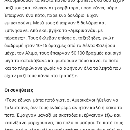
Ακουμπούσαν τα λεφτά πάνω στο τραπέζι, όλα όσα είχαν
μαζί τους και έλεγαν στη σερβιτόρα, πόσο κάνει, πάρε.
Έπαιρναν ένα πότο, πάρε ένα δολάριο. Είχαν
εμπιστοσύνη. Μετά τους έπαιρναν 5 δολάρια και
ξυπνήσανε. Από εκεί βγήκε το «Αμερικανάκι με
πέρασες;». Τους έκλεβαν επίσης οι ταξιτζήδες, ενώ η
διαδρομή ήταν 10-15 δραχμές από το Δέλτα Φαλήρου
μέχρι τον Άλιμο, τους έπαιρναν 50 100 δραχμές και σιγά
σιγά το καταλάβανε και ρωτούσαν πόσο κάνει το ποτό
και το πληρώνανε χωρίς να αφήνουν όλα τα λεφτά που
είχαν μαζί τους πάνω στο τραπέζι».
Οι συνήθειες
«Τους έδιναν μάπα ποτό γιατί οι Αμερικάνοι ήθελαν να
ζαλιστούνε, δεν τους ενδιέφερε αν ήταν καλό ή κακό το
ποτό. Έψαχναν μαγαζί με σκοτάδια κι έβγαιναν έξω και
καπνίζανε μαριχουάνα, πιο πολύ οι μαύροι. Το ποτό τους