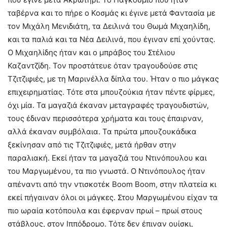
ταβέρνα και το πήρε ο Κοσμάς κι έγινε μετά Φαντασία με
τον Μιχάλη Μενιδιάτη, τα Δειλινά του Θωμά Μιχαηλίδη,
και τα παλιά και τα Νέα Δειλινά, που έγιναν επί χούντας.
Ο Μιχαηλίδης ήταν και ο μπράβος του Στέλιου
Καζαντζίδη. Τον προστάτευε όταν τραγουδούσε στις
Τζιτζιφιές, με τη Μαρινέλλα δίπλα του. Ήταν ο πιο μάγκας
επιχειρηματίας. Τότε στα μπουζούκια ήταν πέντε φίρμες,
όχι μία. Τα μαγαζιά έκαναν μεταγραφές τραγουδιστών,
τους έδιναν περισσότερα χρήματα και τους έπαιρναν,
αλλά έκαναν συμβόλαια. Τα πρώτα μπουζουκάδικα
ξεκίνησαν από τις Τζιτζιφιές, μετά ήρθαν στην
παραλιακή. Εκεί ήταν τα μαγαζιά του Ντινόπουλου και
του Μαργωμένου, τα πιο γνωστά. Ο Ντινόπουλος ήταν
απέναντι από την ντισκοτέκ Boom Boom, στην πλατεία κι
εκεί πήγαιναν όλοι οι μάγκες. Στου Μαργωμένου είχαν τα
πιο ωραία κοτόπουλα και έφερναν πρωί – πρωί στους
στάβλους, στον Ιππόδρομο. Τότε δεν έπιναν ουίσκι,