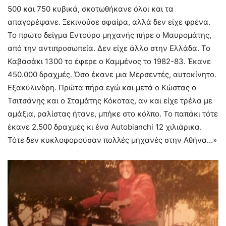
500 και 750 κυβικά, σκοτωθήκανε όλοι και τα
απαγορέψανε. Ξεκινούσε σφαίρα, αλλά δεν είχε φρένα.
Το πρώτο δείγμα Εντούρο μηχανής πήρε ο Μαυρομάτης,
από την αντιπροσωπεία. Δεν είχε άλλο στην Ελλάδα. Το
Καβασάκι 1300 το έφερε ο Καμμένος το 1982-83. Έκανε
450.000 δραχμές. Όσο έκανε μια Μερσεντές, αυτοκίνητο.
Εξακύλινδρη. Πρώτα πήρα εγώ και μετά ο Κώστας ο
Τσιτσάνης και ο Σταμάτης Κόκοτας, αν και είχε τρέλα με
αμάξια, ραλίστας ήτανε, μπήκε στο κόλπο. Το παπάκι τότε
έκανε 2.500 δραχμές κι ένα Autobianchi 12 χιλιάρικα.
Τότε δεν κυκλοφορούσαν πολλές μηχανές στην Αθήνα…»