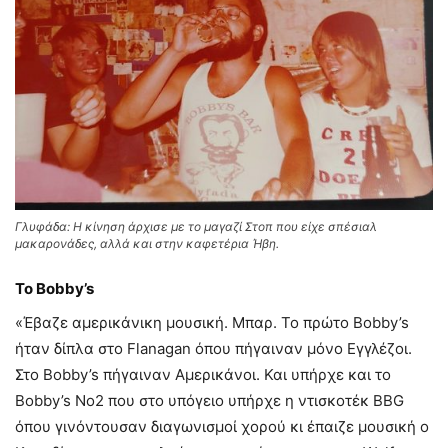
Γλυφάδα: Η κίνηση άρχισε με το μαγαζί Στοπ που είχε σπέσιαλ
μακαρονάδες, αλλά και στην καφετέρια Ήβη.
Το Bobby’s
«Έβαζε αμερικάνικη μουσική. Μπαρ. Το πρώτο Bobby’s
ήταν δίπλα στο Flanagan όπου πήγαιναν μόνο Εγγλέζοι.
Στο Bobby’s πήγαιναν Αμερικάνοι. Και υπήρχε και το
Bobby’s No2 που στο υπόγειο υπήρχε η ντισκοτέκ BBG
όπου γινόντουσαν διαγωνισμοί χορού κι έπαιζε μουσική ο