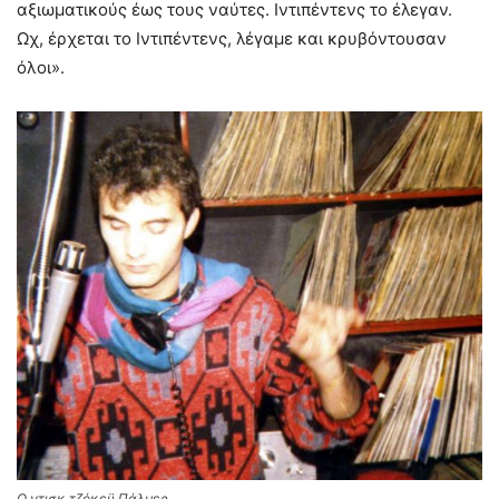
αξιωματικούς έως τους ναύτες. Iντιπέντενς το έλεγαν.
Ωχ, έρχεται το Iντιπέντενς, λέγαμε και κρυβόντουσαν
όλοι».
Ο ντισκ τζόκεϋ Πάλμερ