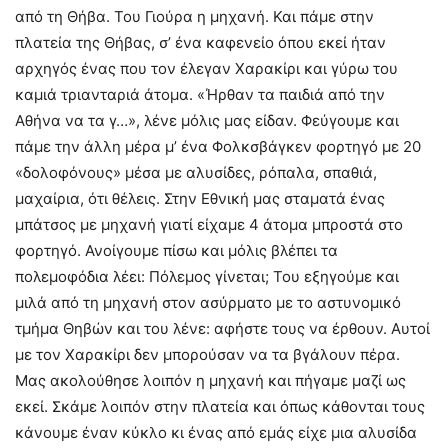
από τη Θήβα. Του Γιούρα η μηχανή. Και πάμε στην
πλατεία της Θήβας, σ’ ένα καφενείο όπου εκεί ήταν
αρχηγός ένας που τον έλεγαν Χαρακίρι και γύρω του
καμιά τριανταριά άτομα. «Ήρθαν τα παιδιά από την
Αθήνα να τα γ…», λένε μόλις μας είδαν. Φεύγουμε και
πάμε την άλλη μέρα μ’ ένα Φολκσβάγκεν φορτηγό με 20
«δολοφόνους» μέσα με αλυσίδες, ρόπαλα, σπαθιά,
μαχαίρια, ότι θέλεις. Στην Εθνική μας σταματά ένας
μπάτσος με μηχανή γιατί είχαμε 4 άτομα μπροστά στο
φορτηγό. Ανοίγουμε πίσω και μόλις βλέπει τα
πολεμοφόδια λέει: Πόλεμος γίνεται; Του εξηγούμε και
μιλά από τη μηχανή στον ασύρματο με το αστυνομικό
τμήμα Θηβών και του λένε: αφήστε τους να έρθουν. Αυτοί
με τον Χαρακίρι δεν μπορούσαν να τα βγάλουν πέρα.
Μας ακολούθησε λοιπόν η μηχανή και πήγαμε μαζί ως
εκεί. Σκάμε λοιπόν στην πλατεία και όπως κάθονται τους
κάνουμε έναν κύκλο κι ένας από εμάς είχε μια αλυσίδα