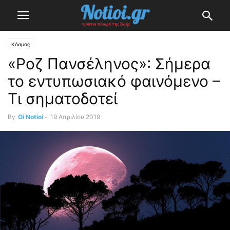
Κόσμος
«Ροζ Πανσέληνος»: Σήμερα
το εντυπωσιακό φαινόμενο –
Τι σηματοδοτεί
By
Oi Notioi
-
19 Απριλίου 2019