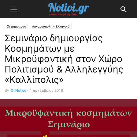
Οι Δήμοι μας
Αργυρούπολη - Ελληνικό
Σεμινάριο δημιουργίας
Κοσμημάτων με
Μικροϋφαντική στον Χώρο
Πολιτισμού & Αλληλεγγύης
«Καλλίπολις»
By
Oi Notioi
-
1 Δεκεμβρίου 2018