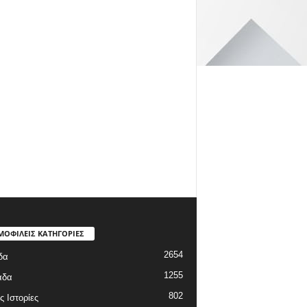
ΜΟΦΙΛΕΙΣ ΚΑΤΗΓΟΡΙΕΣ
2654
δα
1255
άδα
802
ς Ιστορίες