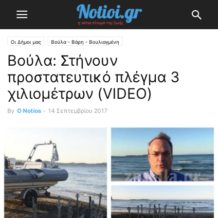
Οι Δήμοι μας
Βούλα - Βάρη - Βουλιαγμένη
Βούλα: Στήνουν
προστατευτικό πλέγμα 3
χιλιομέτρων (VIDEO)
By
O Notios
-
14 Σεπτεμβρίου 2017