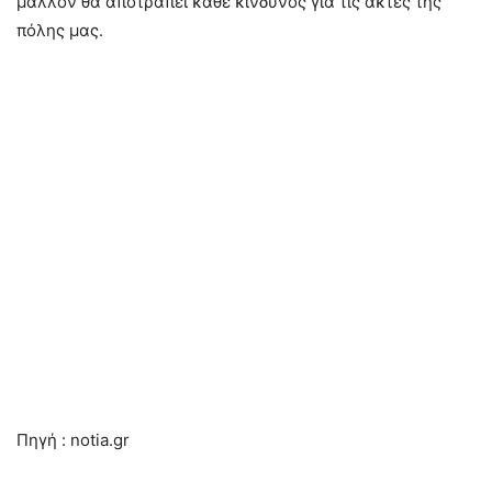
μάλλον θα αποτραπεί κάθε κίνδυνος για τις ακτές της
πόλης μας.
Πηγή : notia.gr