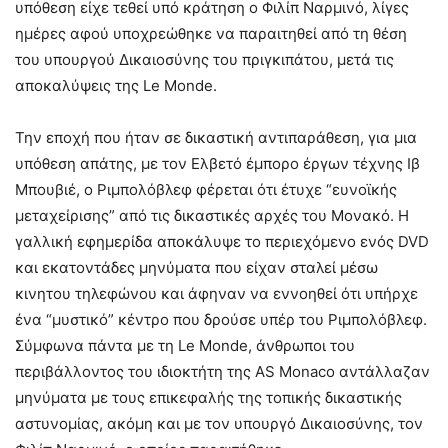
υπόθεση είχε τεθεί υπό κράτηση ο Φιλίπ Ναρμινό, λίγες
ημέρες αφού υποχρεώθηκε να παραιτηθεί από τη θέση
του υπουργού Δικαιοσύνης του πριγκιπάτου, μετά τις
αποκαλύψεις της Le Monde.
Την εποχή που ήταν σε δικαστική αντιπαράθεση, για μια
υπόθεση απάτης, με τον Ελβετό έμπορο έργων τέχνης Ιβ
Μπουβιέ, ο Ριμπoλόβλεφ φέρεται ότι έτυχε “ευνοϊκής
μεταχείρισης” από τις δικαστικές αρχές του Μονακό. Η
γαλλική εφημερίδα αποκάλυψε το περιεχόμενο ενός DVD
και εκατοντάδες μηνύματα που είχαν σταλεί μέσω
κινητου τηλεφώνου και άφηναν να εννοηθεί ότι υπήρχε
ένα “μυστικό” κέντρο που δρούσε υπέρ του Ριμπoλόβλεφ.
Σύμφωνα πάντα με τη Le Monde, άνθρωποι του
περιβάλλοντος του ιδιοκτήτη της AS Monaco αντάλλαζαν
μηνύματα με τους επικεφαλής της τοπικής δικαστικής
αστυνομίας, ακόμη και με τον υπουργό Δικαιοσύνης, τον