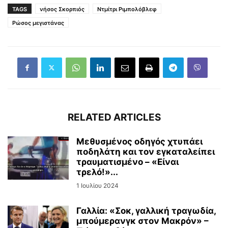
TAGS
νήσος Σκορπιός
Ντμίτρι Ριμπολόβλεφ
Ρώσος μεγιστάνας
RELATED ARTICLES
Μεθυσμένος οδηγός χτυπάει
ποδηλάτη και τον εγκαταλείπει
τραυματισμένο – «Είναι
τρελό!»...
1 Ιουλίου 2024
Γαλλία: «Σοκ, γαλλική τραγωδία,
μπούμερανγκ στον Μακρόν» –