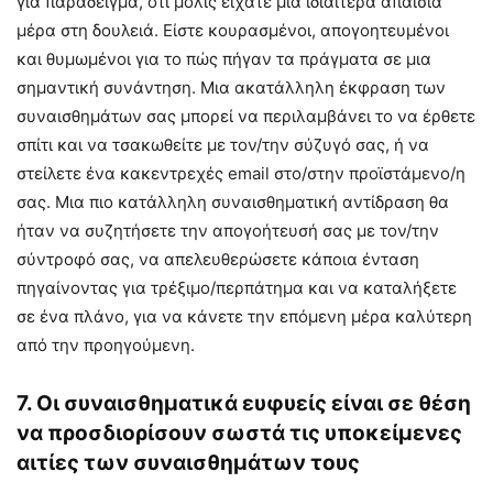
για παράδειγμα, ότι μόλις είχατε μια ιδιαίτερα απαίσια
μέρα στη δουλειά. Είστε κουρασμένοι, απογοητευμένοι
και θυμωμένοι για το πώς πήγαν τα πράγματα σε μια
σημαντική συνάντηση. Μια ακατάλληλη έκφραση των
συναισθημάτων σας μπορεί να περιλαμβάνει το να έρθετε
σπίτι και να τσακωθείτε με τον/την σύζυγό σας, ή να
στείλετε ένα κακεντρεχές email στο/στην προϊστάμενο/η
σας. Μια πιο κατάλληλη συναισθηματική αντίδραση θα
ήταν να συζητήσετε την απογοήτευσή σας με τον/την
σύντροφό σας, να απελευθερώσετε κάποια ένταση
πηγαίνοντας για τρέξιμο/περπάτημα και να καταλήξετε
σε ένα πλάνο, για να κάνετε την επόμενη μέρα καλύτερη
από την προηγούμενη.
7. Οι συναισθηματικά ευφυείς είναι σε θέση
να προσδιορίσουν σωστά τις υποκείμενες
αιτίες των συναισθημάτων τους