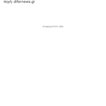
πηγή: difernews.gr
Διαφημιστείτε εδώ