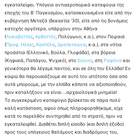
εγκαταλείψει. Υπόγεια αντιαεροπορικά καταφύγια της
εποχής του Β΄ Παγκοσμίου, κατασκευασμένα είτε από την
κυβέρνηση Μεταξά (δεκαετία ’30), είτε από τις δυνάμεις
κατοχής αργότερα, υπάρχουν στην Αθήνα
(
Λυκαβηττός
,
Αρδηττός
, Πολύγωνο, κ.α.), στον Πειραιά
(
Προφ. Ηλίας
,
Καστέλα
,
Δραπετσώνα
, κ.α.), στα νότια
προάστια (Ελληνικό, Βούλα, Γλυφάδα), στα βόρεια
(Κηφισιά, Παπάγου, Ψυχικό), στο
Σούνιο
, στη
Ραφήνα
και
γενικότερα θα λέγαμε παντού, και σε όλη την Ελλάδα! Εν
καιρώ θα παρουσιάζουμε σε αυτό τον ιστότοπο όσα από
αυτά μπορούμε, με την ελπίδα κάποτε να αξιοποιηθούν,
πριν καταλήξουν να είναι …αρχαιολογικά μνημεία!
Το συγκεκριμένο καταφύγιο βρίσκεται σε πάρα πολύ
καλή κατάσταση, αφού όπως πληροφορηθήκαμε, είχε
κατά το παρελθόν συντηρηθεί από το στρατό, πριν να
εγκαταλειφθεί. Διαθέτει διπλή είσοδο (και διπλή έξοδο)
προς τους υπόγειους θαλάμους και διαδρόμους του,