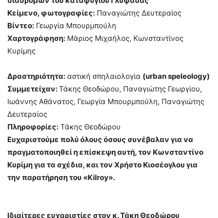
διαδρόμων του καταφυγίου Γλυφάδας
Κείμενο, φωτογραφίες:
Παναγιώτης Δευτεραίος
Βίντεο:
Γεωργία Μπουρμπούλη
Χαρτογράφηση:
Μάριος Μιχαήλος, Κωνσταντίνος
Κυρίμης
Δραστηριότητα:
αστική σπηλαιολογία
(
urban
speleology
)
Συμμετείχαν:
Τάκης Θεοδώρου, Παναγιώτης Γεωργίου,
Ιωάννης Αθάνατος, Γεωργία Μπουρμπούλη, Παναγιώτης
Δευτεραίος
Πληροφορίες:
Τάκης Θεοδώρου
Ευχαριστούμε πολύ όλους όσους συνέβαλαν για να
πραγματοποιηθεί η επίσκεψη αυτή
, τον Κωνσταντίνο
Κυρίμη για τα σχέδια, και τον Χρήστο Κιοσέογλου για
την παρατήρηση του «Kilroy».
Ιδιαίτερες ευχαριστίες στον κ. Τάκη Θεοδώρου