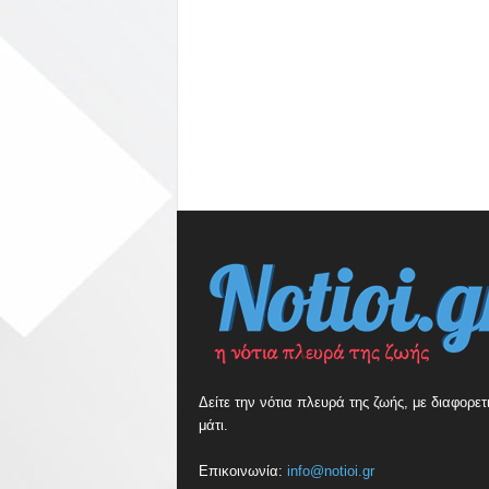
Δείτε την νότια πλευρά της ζωής, με διαφορετ
μάτι.
Επικοινωνία:
info@notioi.gr