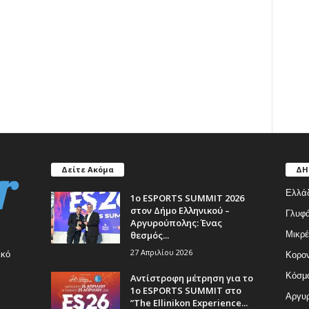
Δείτε Ακόμα
ΔΗ
Ελλά
1ο ESPORTS SUMMIT 2026
στον Δήμο Ελληνικού –
Γλυφ
Αργυρούπολης: Ένας
θεσμός...
Μικρέ
27 Απριλίου 2026
ικό
Κορον
Κόσμ
Αντίστροφη μέτρηση για το
1ο ESPORTS SUMMIT στο
Αργυρ
”The Ellinikon Experience...