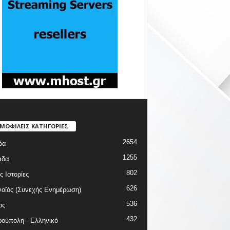
ΜΟΦΙΛΕΙΣ ΚΑΤΗΓΟΡΙΕΣ
2654
δα
1255
άδα
802
ς Ιστορίες
626
οϊός (Συνεχής Ενημέρωση)
536
ος
432
ούπολη - Ελληνικό