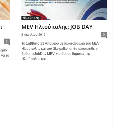
Ηλιούπολη
ι
MEV Ηλιούπολης: JOB DAY
8 Απριλίου 2019
0
0
Το Σάββατο 13 Απριλίου με πρωτοβουλία του MEV
Ηλιούπολης και του Skywalker.gr θα υλοποιηθεί η
ώριο
δράση #JobDay MEV, για όσους δημότες της
 να το
Ηλιούπολης και...