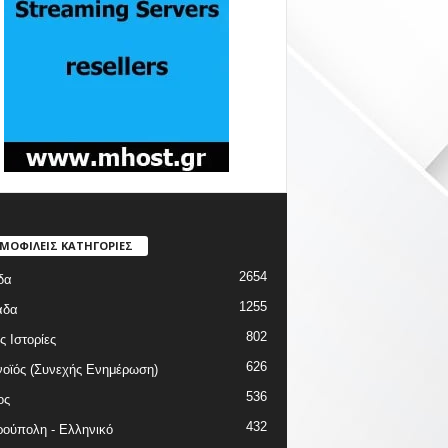
ΜΟΦΙΛΕΙΣ ΚΑΤΗΓΟΡΙΕΣ
2654
δα
1255
άδα
802
ς Ιστορίες
626
οϊός (Συνεχής Ενημέρωση)
536
ος
432
ούπολη - Ελληνικό