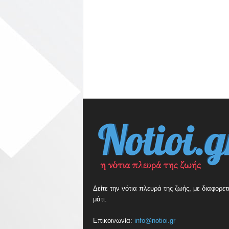
Δείτε την νότια πλευρά της ζωής, με διαφορετ
μάτι.
Επικοινωνία:
info@notioi.gr