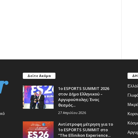
Δείτε Ακόμα
ΔΗ
Ελλά
1ο ESPORTS SUMMIT 2026
στον Δήμο Ελληνικού –
Γλυφ
Αργυρούπολης: Ένας
θεσμός...
Μικρέ
27 Απριλίου 2026
ικό
Κορον
Κόσμ
Αντίστροφη μέτρηση για το
1ο ESPORTS SUMMIT στο
Αργυρ
”The Ellinikon Experience...