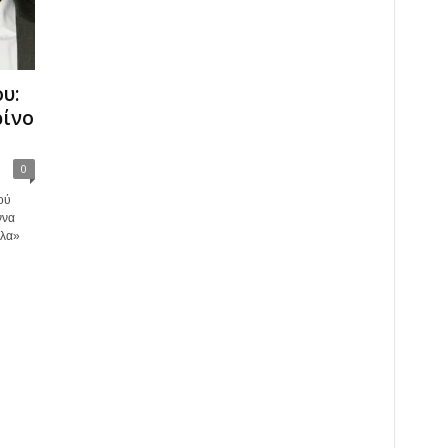
υ:
ρίνο
0
ού
ννα
έλα»