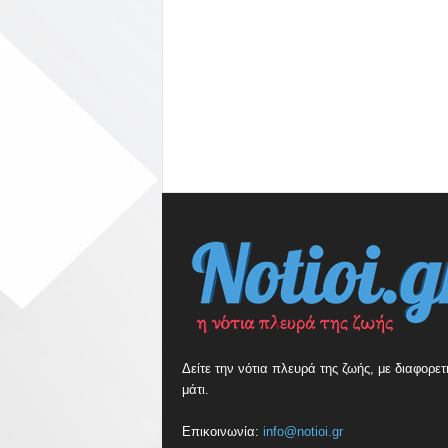
Δείτε την νότια πλευρά της ζωής, με διαφορετ
μάτι.
Επικοινωνία:
info@notioi.gr