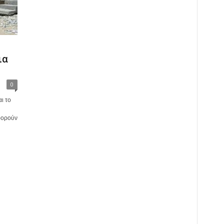
ια
0
ι το
φορούν