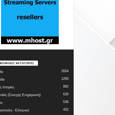
ΜΟΦΙΛΕΙΣ ΚΑΤΗΓΟΡΙΕΣ
2654
δα
1255
άδα
802
ς Ιστορίες
626
οϊός (Συνεχής Ενημέρωση)
536
ος
432
ούπολη - Ελληνικό