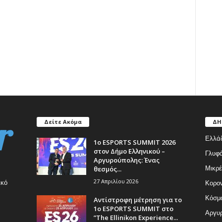
Δείτε Ακόμα
ΔΗ
Ελλά
1ο ESPORTS SUMMIT 2026
στον Δήμο Ελληνικού –
Γλυφ
Αργυρούπολης: Ένας
θεσμός...
Μικρέ
27 Απριλίου 2026
ικό
Κορον
Κόσμ
Αντίστροφη μέτρηση για το
1ο ESPORTS SUMMIT στο
Αργυρ
”The Ellinikon Experience...