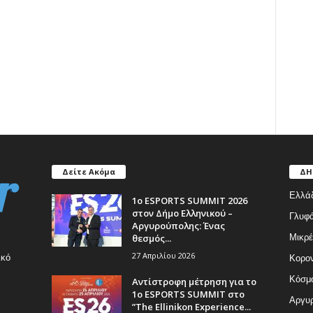
Δείτε Ακόμα
ΔΗ
Ελλά
1ο ESPORTS SUMMIT 2026
στον Δήμο Ελληνικού –
Γλυφ
Αργυρούπολης: Ένας
θεσμός...
Μικρέ
27 Απριλίου 2026
ικό
Κορον
Κόσμ
Αντίστροφη μέτρηση για το
1ο ESPORTS SUMMIT στο
Αργυρ
”The Ellinikon Experience...