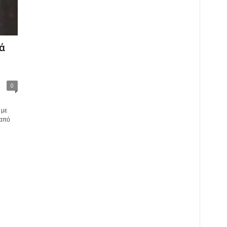
ά
0
 με
 από