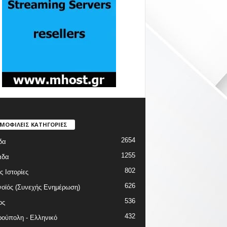
ΜΟΦΙΛΕΙΣ ΚΑΤΗΓΟΡΙΕΣ
2654
δα
1255
άδα
802
ς Ιστορίες
626
οϊός (Συνεχής Ενημέρωση)
536
ος
432
ούπολη - Ελληνικό