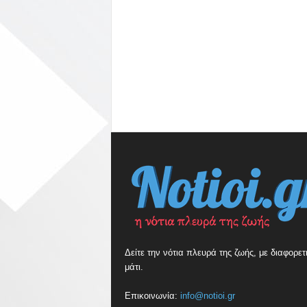
Δείτε την νότια πλευρά της ζωής, με διαφορετ
μάτι.
Επικοινωνία:
info@notioi.gr