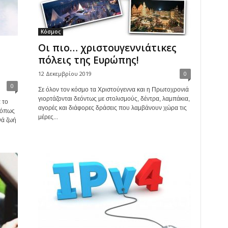
Κόσμος
Οι πιο… χριστουγεννιάτικες
πόλεις της Ευρώπης!
12 Δεκεμβρίου 2019
0
0
Σε όλον τον κόσμο τα Χριστούγεννα και η Πρωτοχρονιά
γιορτάζονται δεόντως με στολισμούς, δέντρα, λαμπάκια,
 το
αγορές και διάφορες δράσεις που λαμβάνουν χώρα τις
 όπως
μέρες...
νά ζωή