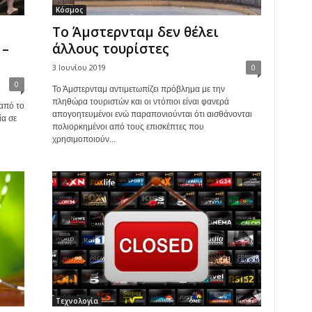
Κόσμος
Το Άμστερνταμ δεν θέλει
 –
άλλους τουρίστες
3 Ιουνίου 2019
0
0
Το Άμστερνταμ αντιμετωπίζει πρόβλημα με την
πληθώρα τουριστών και οι ντόπιοι είναι φανερά
από το
απογοητευμένοι ενώ παραπονιούνται ότι αισθάνονται
α σε
πολιορκημένοι από τους επισκέπτες που
χρησιμοποιούν...
Τεχνολογία