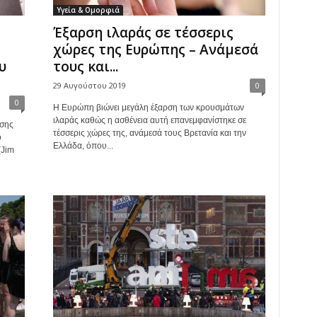
Υγεία & Ομορφιά
Έξαρση ιλαράς σε τέσσερις
χώρες της Ευρώπης – Ανάμεσά
υ
τους και...
29 Αυγούστου 2019
0
0
Η Ευρώπη βιώνει μεγάλη έξαρση των κρουσμάτων
ιλαράς καθώς η ασθένεια αυτή επανεμφανίστηκε σε
ησης
τέσσερις χώρες της, ανάμεσά τους Βρετανία και την
ο
Ελλάδα, όπου...
(Jim