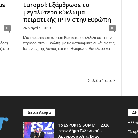
με
Europol: Εξάρθρωσε το
μεγαλύτερο κύκλωμα
πειρατικής IPTV στην Ευρώπη
0
26 Μαρτίου 2019
0
Μια τεράστια επιχείρηση βρίσκεται σε εξέλιξη αυτή την
άδα).
περίοδο στην Ευρώπη, με τις αστυνομικές δυνάμεις της
 ζεστό
Ισπανίας, της Δανίας και του Ηνωμένου Βασιλείου να...
Σελίδα 1 από 3
Δείτε Ακόμα
ΔΗ
Ελλά
1ο ESPORTS SUMMIT 2026
στον Δήμο Ελληνικού –
Γλυφ
Αργυρούπολης: Ένας