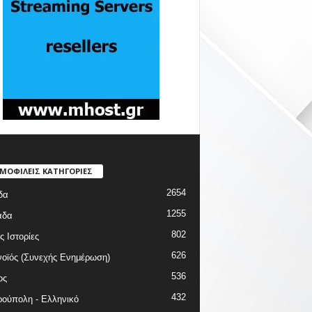
ΜΟΦΙΛΕΙΣ ΚΑΤΗΓΟΡΙΕΣ
2654
δα
1255
άδα
802
ς Ιστορίες
626
οϊός (Συνεχής Ενημέρωση)
536
ος
432
ούπολη - Ελληνικό