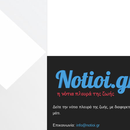
Δείτε την νότια πλευρά της ζωής, με διαφορετ
μάτι.
Επικοινωνία:
info@notioi.gr