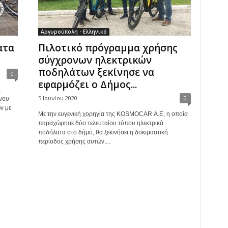
Αργυρούπολη - Ελληνικό
ατα
Πιλοτικό πρόγραμμα χρήσης
σύγχρονων ηλεκτρικών
ποδηλάτων ξεκίνησε να
0
εφαρμόζει ο Δήμος...
ς
5 Ιουνίου 2020
0
νου
ν με
Με την ευγενική χορηγία της ΚOSMOCAR Α.Ε, η οποία
παραχώρησε δύο τελευταίου τύπου ηλεκτρικά
ποδήλατα στο δήμο, θα ξεκινήσει η δοκιμαστική
περίοδος χρήσης αυτών,...