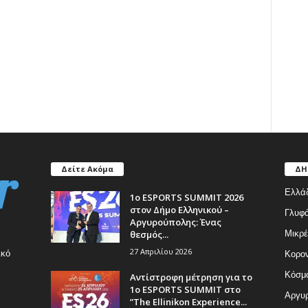
Δείτε Ακόμα
ΔΗ
Ελλά
1ο ESPORTS SUMMIT 2026
στον Δήμο Ελληνικού –
Γλυφ
Αργυρούπολης: Ένας
θεσμός...
Μικρέ
27 Απριλίου 2026
ικό
Κορον
Κόσμ
Αντίστροφη μέτρηση για το
1ο ESPORTS SUMMIT στο
Αργυρ
”The Ellinikon Experience...