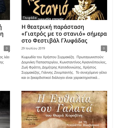
Γλυφάδα
ή
Η θεατρική παράσταση
λη
«Γιατρός με το στανιό» σήμερα
στο Φεστιβάλ Γλυφάδας
0
29 Ιουλίου 2019
0
ς λέει
Κωμωδία του Χρήστου Συρμακέζη. Πρωταγωνιστούν:
της
Δομινίκη Παπαστεργίου, Κωνσταντίνος Αγιαννόπουλος,
Zωή Φράττη, Δημήτρης Κατσιδονιώτης, Χρήστος
Συρμακέζης, Γιάννης Ζουμπαντής. Το συνεχόμενο γέλιο
και οι ξεκαρδιστικοί διάλογοι είναι χαρακτηριστικά...