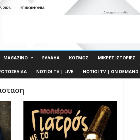
 2026
ΕΠΙΚΟΙΝΩΝΊΑ
Διαφημιστείτε εδώ
MAGAZINO
ΕΛΛΆΔΑ
ΚΌΣΜΟΣ
ΜΙΚΡΈΣ ΙΣΤΟΡΊΕΣ
ΡΩΤΟΣΈΛΙΔΑ
NOTIOI TV | LIVE
NOTIOI TV | ON DEMAND
ράσταση