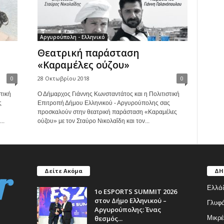
Αργυρούπολη - Ελληνικό
Θεατρική παράσταση
«Καραμέλες ούζου»
0
28 Οκτωβρίου 2018
0
τική
Ο Δήμαρχος Γιάννης Κωνσταντάτος και η Πολιτιστική
ς
Επιτροπή Δήμου Ελληνικού - Αργυρούπολης σας
προσκαλούν στην θεατρική παράσταση «Καραμέλες
..
ούζου» με τον Σταύρο Νικολαΐδη και τον...
Δείτε Ακόμα
ΔΗ
Ελλά
1ο ESPORTS SUMMIT 2026
στον Δήμο Ελληνικού –
Γλυφ
Αργυρούπολης: Ένας
θεσμός...
Μικρέ