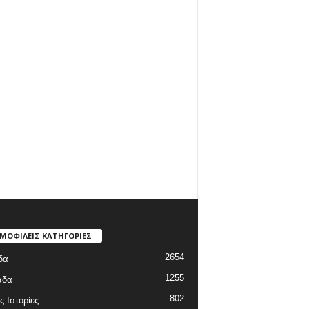
ΜΟΦΙΛΕΙΣ ΚΑΤΗΓΟΡΙΕΣ
2654
δα
1255
άδα
802
ς Ιστορίες