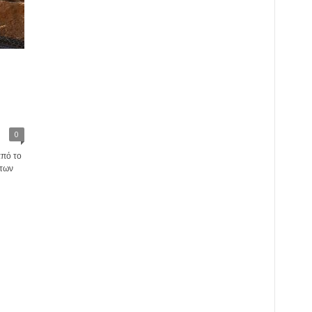
0
από το
 των