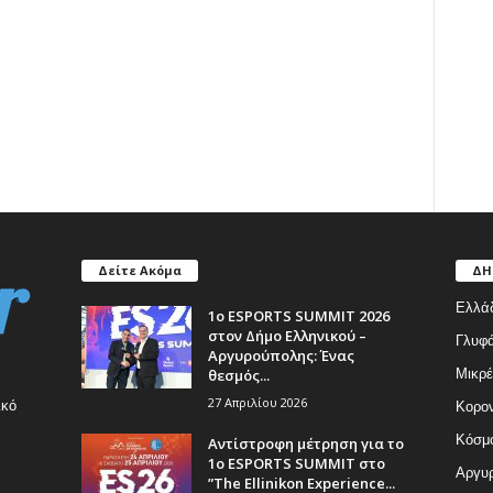
Δείτε Ακόμα
ΔΗ
Ελλά
1ο ESPORTS SUMMIT 2026
στον Δήμο Ελληνικού –
Γλυφ
Αργυρούπολης: Ένας
θεσμός...
Μικρέ
27 Απριλίου 2026
ικό
Κορον
Κόσμ
Αντίστροφη μέτρηση για το
1ο ESPORTS SUMMIT στο
Αργυρ
”The Ellinikon Experience...