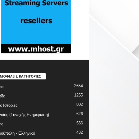
ΜΟΦΙΛΕΙΣ ΚΑΤΗΓΟΡΙΕΣ
2654
δα
1255
άδα
802
ς Ιστορίες
626
οϊός (Συνεχής Ενημέρωση)
536
ος
432
ούπολη - Ελληνικό