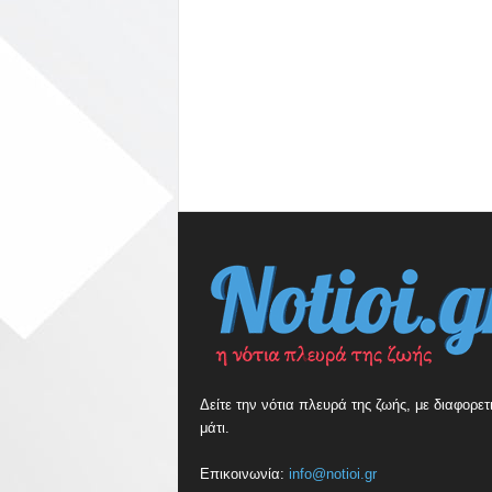
Δείτε την νότια πλευρά της ζωής, με διαφορετ
μάτι.
Επικοινωνία:
info@notioi.gr