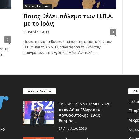
Μικρές Ιστορίες
Ποιος θέλει πόλεμο των Η.Π.Α.
με το Ιράν;
21 Ιουνίου 2019
0
0
Πρόκειται για το βασικό στοιχείο της στρατηγικής των
Η.Π.Α. και του ΝΑΤΟ, όσον αφορά τη «νέα τάξη
εί τη
πραγμάτων» στη εγγύς και Μέση Ανατολή –...
ο,
Δείτε Ακόμα
ΔΗ
Ελλά
1ο ESPORTS SUMMIT 2026
στον Δήμο Ελληνικού –
Γλυφ
Αργυρούπολης: Ένας
θεσμός...
Μικρέ
27 Απριλίου 2026
ικό
Κορον
Κόσμ