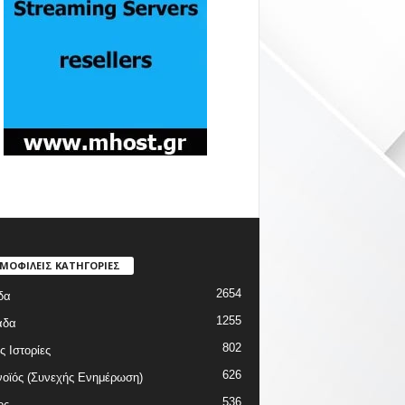
ΜΟΦΙΛΕΙΣ ΚΑΤΗΓΟΡΙΕΣ
2654
δα
1255
άδα
802
ς Ιστορίες
626
οϊός (Συνεχής Ενημέρωση)
536
ος