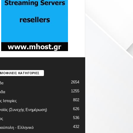
ΜΟΦΙΛΕΙΣ ΚΑΤΗΓΟΡΙΕΣ
2654
δα
1255
άδα
802
ς Ιστορίες
626
οϊός (Συνεχής Ενημέρωση)
536
ος
432
ούπολη - Ελληνικό