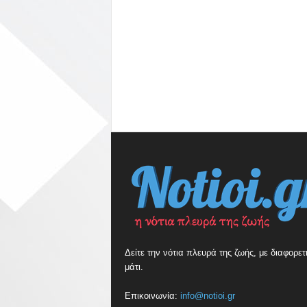
Δείτε την νότια πλευρά της ζωής, με διαφορετ
μάτι.
Επικοινωνία:
info@notioi.gr