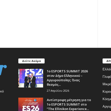
Δείτε Ακόμα
ΔΗ
Ελλά
1ο ESPORTS SUMMIT 2026
στον Δήμο Ελληνικού –
Γλυφ
Αργυρούπολης: Ένας
θεσμός...
Μικρέ
27 Απριλίου 2026
ικό
Κορον
Κόσμ
Αντίστροφη μέτρηση για το
1ο ESPORTS SUMMIT στο
Αργυρ
”The Ellinikon Experience...