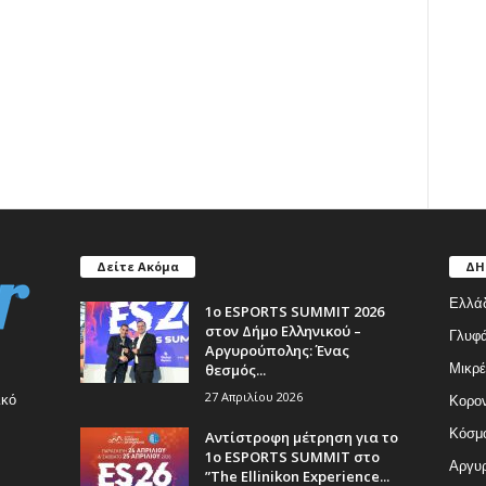
Δείτε Ακόμα
ΔΗ
Ελλά
1ο ESPORTS SUMMIT 2026
στον Δήμο Ελληνικού –
Γλυφ
Αργυρούπολης: Ένας
θεσμός...
Μικρέ
27 Απριλίου 2026
ικό
Κορον
Κόσμ
Αντίστροφη μέτρηση για το
1ο ESPORTS SUMMIT στο
Αργυρ
”The Ellinikon Experience...