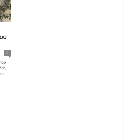
ου
0
 που
δας.
τις