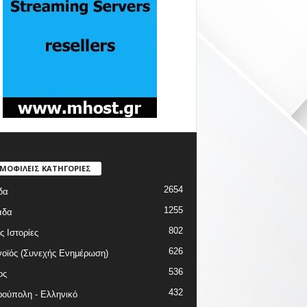
ΜΟΦΙΛΕΙΣ ΚΑΤΗΓΟΡΙΕΣ
2654
δα
1255
άδα
802
ς Ιστορίες
626
οϊός (Συνεχής Ενημέρωση)
536
ος
432
ούπολη - Ελληνικό