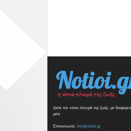
Δείτε την νότια πλευρά της ζωής, με διαφορετ
μάτι.
Επικοινωνία:
info@notioi.gr