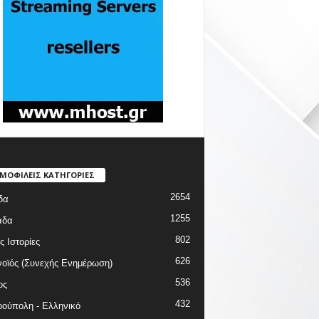
ΜΟΦΙΛΕΙΣ ΚΑΤΗΓΟΡΙΕΣ
2654
δα
1255
άδα
802
ς Ιστορίες
626
οϊός (Συνεχής Ενημέρωση)
536
ος
432
ούπολη - Ελληνικό