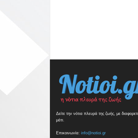
Δείτε την νότια πλευρά της ζωής, με διαφορετ
μάτι.
Επικοινωνία:
info@notioi.gr