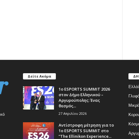
Δείτε Ακόμα
ΔΗ
Ελλά
1ο ESPORTS SUMMIT 2026
στον Δήμο Ελληνικού –
Γλυφ
Αργυρούπολης: Ένας
θεσμός...
Μικρέ
27 Απριλίου 2026
ικό
Κορον
Κόσμ
Αντίστροφη μέτρηση για το
1ο ESPORTS SUMMIT στο
Αργυρ
”The Ellinikon Experience...