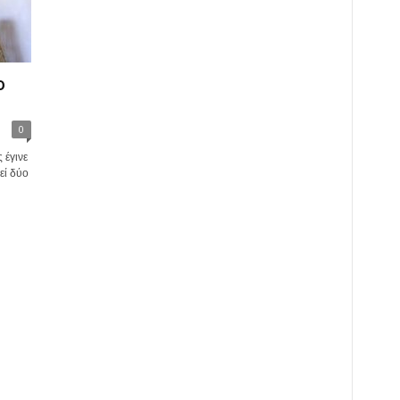
ο
0
 έγινε
εί δύο