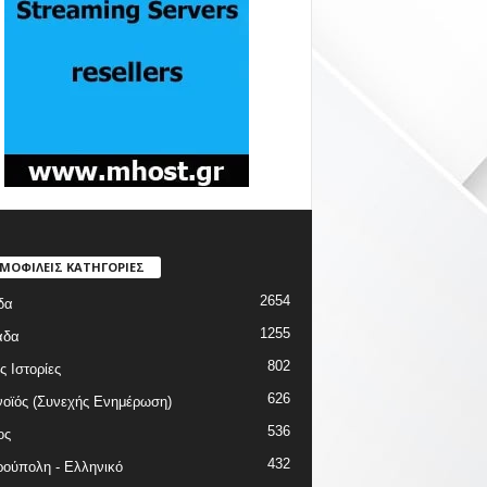
ΜΟΦΙΛΕΙΣ ΚΑΤΗΓΟΡΙΕΣ
2654
δα
1255
άδα
802
ς Ιστορίες
626
οϊός (Συνεχής Ενημέρωση)
536
ος
432
ούπολη - Ελληνικό