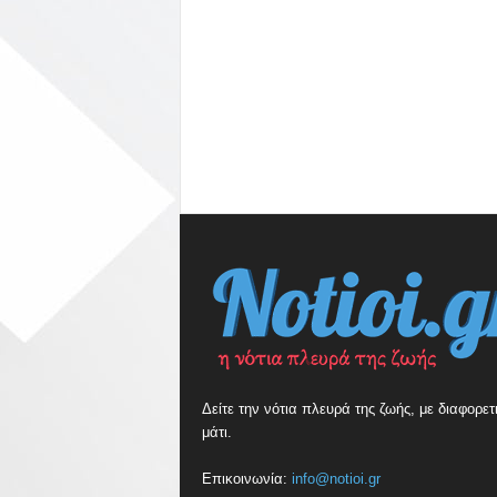
Δείτε την νότια πλευρά της ζωής, με διαφορετ
μάτι.
Επικοινωνία:
info@notioi.gr