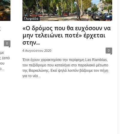
Γλυφάδα
ς
«Ο δρόμος που θα ευχόσουν να
μην τελειώνει ποτέ» έρχεται
στην...
0
4 Αυγούστου 2020
0
αμε
ς (από
Έτσι έχουν χαρακτηρίσει την περίφημη Las Ramblas,
νου
τον πεζόδρομο που καταλήγει στο παραλιακό μέτωπο
...
της Βαρκελώνης. Εκεί ψηλά λοιπόν βάζουμε τον πήχη
για το νέο...