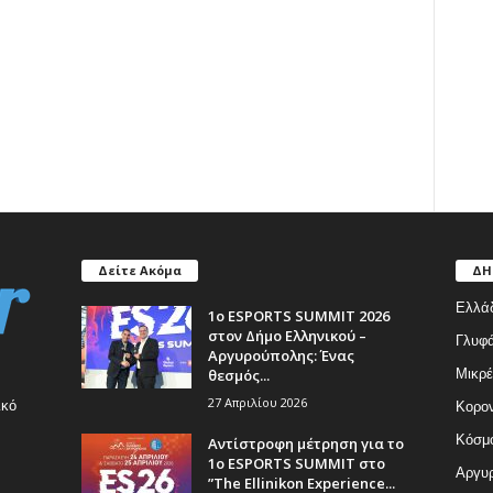
Δείτε Ακόμα
ΔΗ
Ελλά
1ο ESPORTS SUMMIT 2026
στον Δήμο Ελληνικού –
Γλυφ
Αργυρούπολης: Ένας
θεσμός...
Μικρέ
27 Απριλίου 2026
ικό
Κορον
Κόσμ
Αντίστροφη μέτρηση για το
1ο ESPORTS SUMMIT στο
Αργυρ
”The Ellinikon Experience...