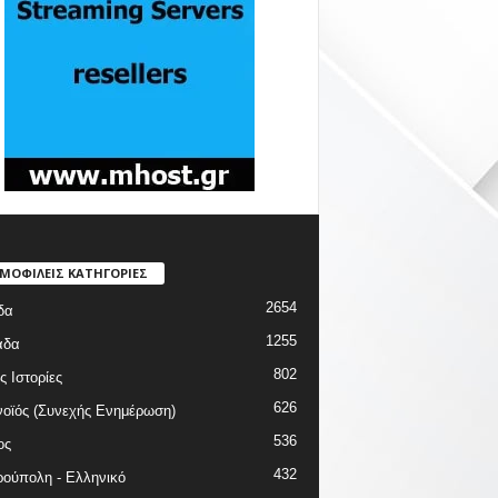
ΜΟΦΙΛΕΙΣ ΚΑΤΗΓΟΡΙΕΣ
2654
δα
1255
άδα
802
ς Ιστορίες
626
οϊός (Συνεχής Ενημέρωση)
536
ος
432
ούπολη - Ελληνικό