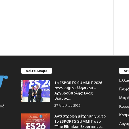
Δείτε Ακόμα
ΔΗ
Ελλά
1ο ESPORTS SUMMIT 2026
στον Δήμο Ελληνικού –
Γλυφ
Αργυρούπολης: Ένας
θεσμός...
Μικρέ
27 Απριλίου 2026
ικό
Κορον
Κόσμ
Αντίστροφη μέτρηση για το
1ο ESPORTS SUMMIT στο
Αργυρ
”The Ellinikon Experience...