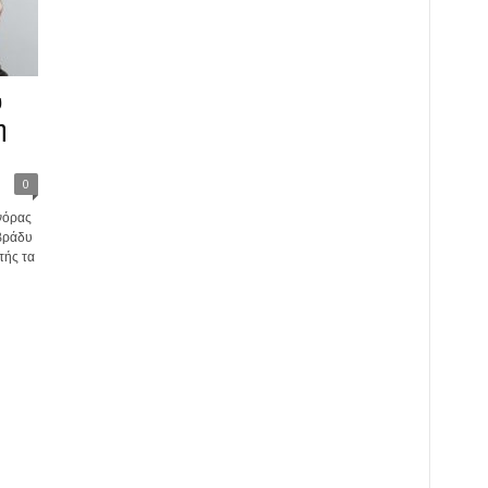
υ
η
0
νόρας
βράδυ
τής τα