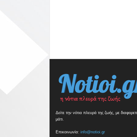
Δείτε την νότια πλευρά της ζωής, με διαφορετ
μάτι.
Επικοινωνία:
info@notioi.gr