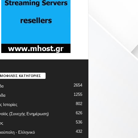
ΜΟΦΙΛΕΙΣ ΚΑΤΗΓΟΡΙΕΣ
2654
δα
1255
άδα
802
ς Ιστορίες
626
οϊός (Συνεχής Ενημέρωση)
536
ος
432
ούπολη - Ελληνικό