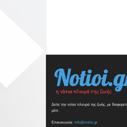
Δείτε την νότια πλευρά της ζωής, με διαφορετ
μάτι.
Επικοινωνία:
info@notioi.gr