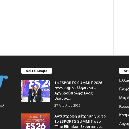
Δείτε Ακόμα
ΔΗ
Ελλά
1ο ESPORTS SUMMIT 2026
στον Δήμο Ελληνικού –
Γλυφ
Αργυρούπολης: Ένας
θεσμός...
Μικρέ
27 Απριλίου 2026
ικό
Κορον
Κόσμ
Αντίστροφη μέτρηση για το
1ο ESPORTS SUMMIT στο
Αργυρ
”The Ellinikon Experience...