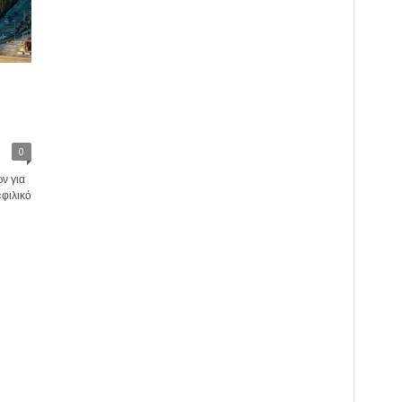
0
ν για
«φιλικό