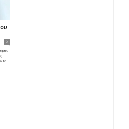
του
0
ρήστο
ς.
» το