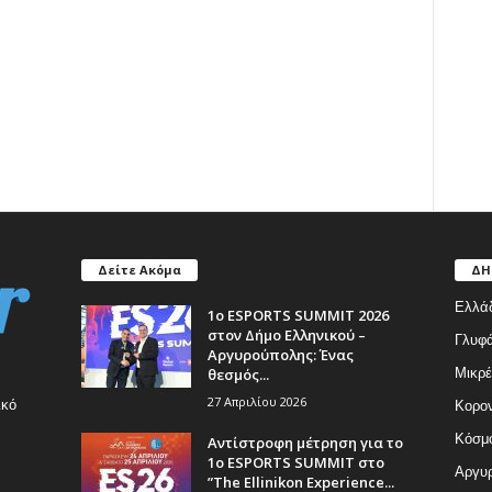
Δείτε Ακόμα
ΔΗ
Ελλά
1ο ESPORTS SUMMIT 2026
στον Δήμο Ελληνικού –
Γλυφ
Αργυρούπολης: Ένας
θεσμός...
Μικρέ
27 Απριλίου 2026
ικό
Κορον
Κόσμ
Αντίστροφη μέτρηση για το
1ο ESPORTS SUMMIT στο
Αργυρ
”The Ellinikon Experience...