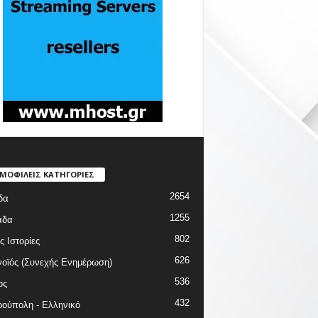
ΜΟΦΙΛΕΙΣ ΚΑΤΗΓΟΡΙΕΣ
2654
δα
1255
άδα
802
ς Ιστορίες
626
οϊός (Συνεχής Ενημέρωση)
536
ος
432
ούπολη - Ελληνικό