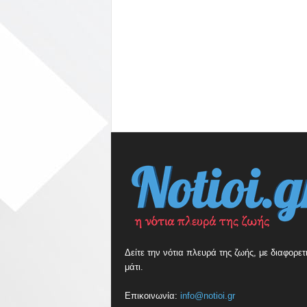
Δείτε την νότια πλευρά της ζωής, με διαφορετ
μάτι.
Επικοινωνία:
info@notioi.gr