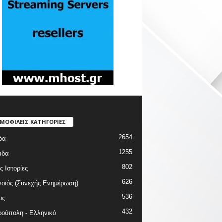
ΜΟΦΙΛΕΙΣ ΚΑΤΗΓΟΡΙΕΣ
2654
δα
1255
άδα
802
ς Ιστορίες
626
οϊός (Συνεχής Ενημέρωση)
536
ος
432
ούπολη - Ελληνικό