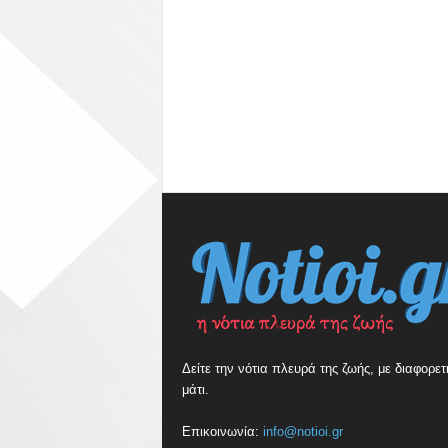
Δείτε την νότια πλευρά της ζωής, με διαφορετ
μάτι.
Επικοινωνία:
info@notioi.gr