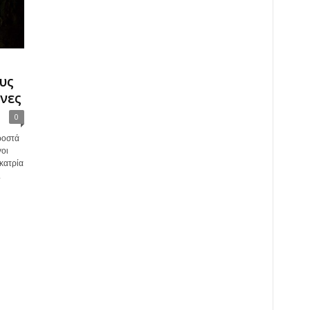
υς
νες
0
ροστά
οι
εκατρία
.