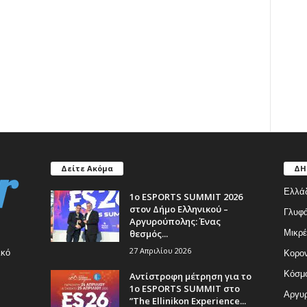
Δείτε Ακόμα
ΔΗ
Ελλά
1ο ESPORTS SUMMIT 2026
στον Δήμο Ελληνικού –
Γλυφ
Αργυρούπολης: Ένας
θεσμός...
Μικρέ
27 Απριλίου 2026
ικό
Κορον
Κόσμ
Αντίστροφη μέτρηση για το
1ο ESPORTS SUMMIT στο
Αργυρ
”The Ellinikon Experience...