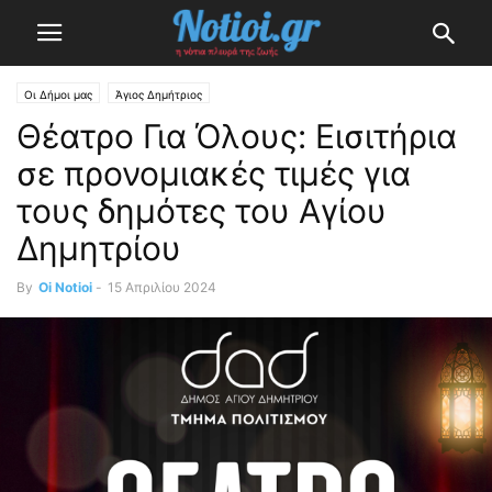
Οι Δήμοι μας
Άγιος Δημήτριος
Θέατρο Για Όλους: Εισιτήρια
σε προνομιακές τιμές για
τους δημότες του Αγίου
Δημητρίου
By
Oi Notioi
-
15 Απριλίου 2024