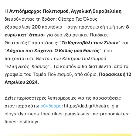
Η
Αντιδήμαρχος Πολιτισμού, Αγγελική Σαραβελάκη
,
διευρύνοντας τη δράση: Θέατρο Για Όλους,
εξασφάλισε
200
κουπόνια – στην προνομιακή τιμή των
8
ευρώ κατ΄ άτομο-
για δύο εξαιρετικές Παιδικές
Θεατρικές Παραστάσεις: ”
Το Καρναβάλι των Ζώων
” και
“
Λάχανα και Χάχανα: Ο Καλός μου Εαυτός
” που
παίζονται στο
Θέατρο του Κέντρου Πολιτισμού
“Ελληνικός Κόσμος”
. Τα κουπόνια θα διατίθενται από τα
γραφεία του Τομέα Πολιτισμού, από αύριο,
Παρασκευή 12
Απριλίου 2024.
Δείτε περισσότερες λεπτομέρειες για τις παραστάσεις
στον παρακάτω
σύνδεσμο
: https://dad.gr/theatro-gia-
oloys-dyo-nees-theatrikes-parastaseis-me-pronomiakes-
times-eisitirioy/