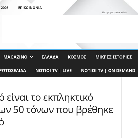
 2026
ΕΠΙΚΟΙΝΩΝΊΑ
Διαφημιστείτε εδώ
MAGAZINO
ΕΛΛΆΔΑ
ΚΌΣΜΟΣ
ΜΙΚΡΈΣ ΙΣΤΟΡΊΕΣ
ΡΩΤΟΣΈΛΙΔΑ
NOTIOI TV | LIVE
NOTIOI TV | ON DEMAND
 είναι το εκπληκτικό
ων 50 τόνων που βρέθηκε
ό