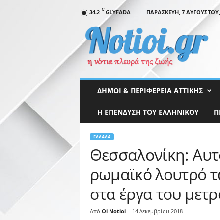
C
GLYFADA
ΠΑΡΑΣΚΕΥΉ, 7 ΑΥΓΟΎΣΤΟΥ,
34.2
N
o
t
i
o
i
.
ΔΉΜΟΙ & ΠΕΡΙΦΈΡΕΙΑ ΑΤΤΙΚΉΣ
g
r
Η ΕΠΕΝΔΥΣΗ ΤΟΥ ΕΛΛΗΝΙΚΟΥ
Π
ΕΛΛΆΔΑ
Θεσσαλονίκη: Αυτό
ρωμαϊκό λουτρό τ
στα έργα του μετρ
Από
Oi Notioi
-
14 Δεκεμβρίου 2018