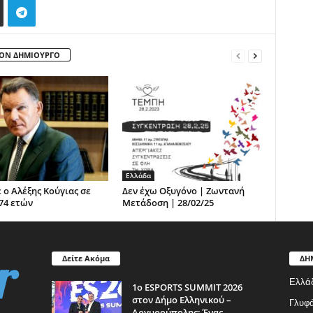
ΤΟΝ ΔΗΜΙΟΥΡΓΟ
Ελλάδα
 ο Αλέξης Κούγιας σε
Δεν έχω Οξυγόνο | Ζωντανή
 74 ετών
Μετάδοση | 28/02/25
Δείτε Ακόμα
ΔΗ
Ελλά
1ο ESPORTS SUMMIT 2026
στον Δήμο Ελληνικού –
Γλυφ
Αργυρούπολης: Ένας