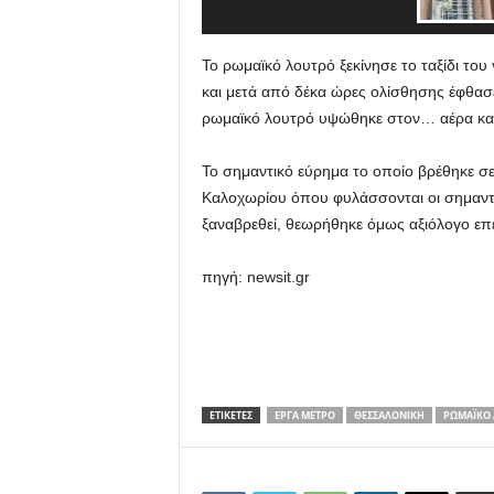
Το ρωμαϊκό λουτρό ξεκίνησε το ταξίδι του 
και μετά από δέκα ώρες ολίσθησης έφθασε
ρωμαϊκό λουτρό υψώθηκε στον… αέρα και 
Το σημαντικό εύρημα το οποίο βρέθηκε σ
Καλοχωρίου όπου φυλάσσονται οι σημαντι
ξαναβρεθεί, θεωρήθηκε όμως αξιόλογο επε
πηγή: newsit.gr
ΕΤΙΚΕΤΕΣ
ΈΡΓΑ ΜΕΤΡΌ
ΘΕΣΣΑΛΟΝΊΚΗ
ΡΩΜΑΪΚΌ