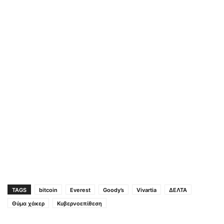
TAGS
bitcoin
Everest
Goody’s
Vivartia
ΔΕΛΤΑ
Θύμα χάκερ
Κυβερνοεπίθεση