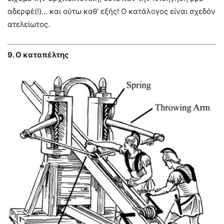
αδερφέ(!)… και ούτω καθ’ εξής! Ο κατάλογος είναι σχεδόν
ατελείωτος.
9. Ο καταπέλτης