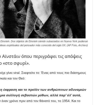
ert Einstein. Dos objetos de Einstein siendo subastados en Nueva York pudieran
ideas espirituales del pensador más conocido del siglo XX. (AP Foto, Archivo)
 Αϊνστάιν όπου περιγράφει τις απόψεις
ο «στο σφυρί».
ίχε γίνει viral. Σκεφτείτε το: Ένας από τους πιο διάσημους
κεία και τον Θεό:
ά η έκφραση και το προϊόν των ανθρώπινων αδυναμιών
ο μια συλλογή σεβαστών μύθων, αλλά παρ’ όλ’ αυτά,
ιν έναν χρόνο πριν από τον θάνατό του, το 1954. Και το