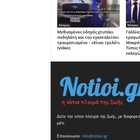
Κόσμος
Κόσμος
Μεθυσμένος οδηγός χτυπάει
Γαλλία:
ποδηλάτη και τον εγκαταλείπει
τραγωδ
τραυματισμένο – «Είναι τρελό!»
Μακρόν
(video)
Τύπος 
εκλογ
Δείτε την νότια πλευρά της ζωής, με διαφορετ
μάτι.
Επικοινωνία:
info@notioi.gr