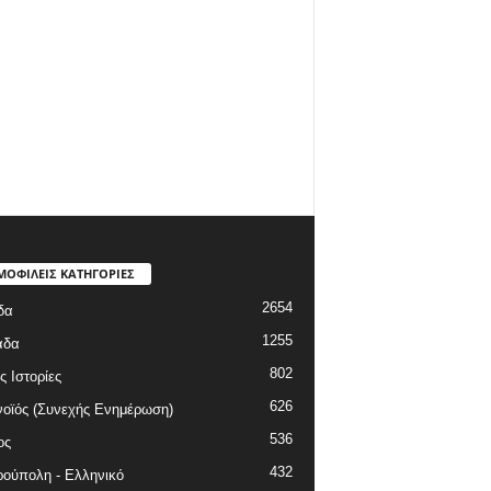
ΜΟΦΙΛΕΙΣ ΚΑΤΗΓΟΡΙΕΣ
2654
δα
1255
άδα
802
ς Ιστορίες
626
οϊός (Συνεχής Ενημέρωση)
536
ος
432
ούπολη - Ελληνικό