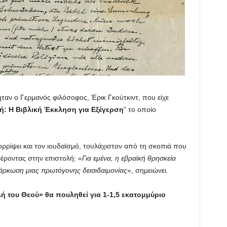
αν ο Γερμανός φιλόσοφος, Έρικ Γκούτκιντ, που είχε
ή: Η Βιβλική Έκκληση για Εξέγερση
” το οποίο
πορρίψει και τον ιουδαϊσμό, τουλάχιστον από τη σκοπιά που
φέροντας στην επιστολή: «
Για εμένα, η εβραϊκή θρησκεία
νσάρκωση μιας πρωτόγονης δεισιδαιμονίας
», σημειώνει.
ολή του Θεού» θα πουληθεί για 1-1,5 εκατομμύριο