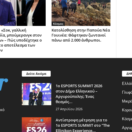
Κόσμος
 «Σοκ, γαλλική
Κατολίσθηση στην Παπούα Νέα
ία, μπούμερανγκ στον
Γουινέα: Θάφτηκαν ζωντανοί
» – Πώς υποδέχτηκε ο
πάνω από 2.000 άνθρωποι.
το αποτέλεσμα των
ών
Δείτε Ακόμα
ΔΗ
Ελλά
1ο ESPORTS SUMMIT 2026
στον Δήμο Ελληνικού –
Γλυφ
Αργυρούπολης: Ένας
θεσμός...
Μικρέ
27 Απριλίου 2026
ικό
Κορον
Κόσμ
Αντίστροφη μέτρηση για το
1ο ESPORTS SUMMIT στο ”The
Αργυρ
Ellinikon Experience...