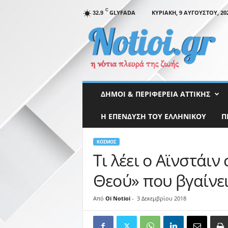
C
GLYFADA
ΚΥΡΙΑΚΉ, 9 ΑΥΓΟΎΣΤΟΥ, 20
32.9
N
o
t
i
o
i
.
ΔΉΜΟΙ & ΠΕΡΙΦΈΡΕΙΑ ΑΤΤΙΚΉΣ
g
r
Η ΕΠΕΝΔΥΣΗ ΤΟΥ ΕΛΛΗΝΙΚΟΥ
Π
ΚΌΣΜΟΣ
Τι λέει ο Αϊνστάιν
Θεού» που βγαίνε
Από
Oi Notioi
-
3 Δεκεμβρίου 2018