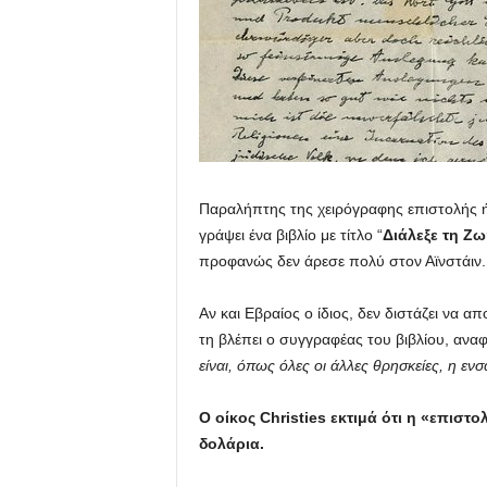
Παραλήπτης της χειρόγραφης επιστολής ήτ
γράψει ένα βιβλίο με τίτλο “
Διάλεξε τη Ζω
προφανώς δεν άρεσε πολύ στον Αϊνστάιν.
Αν και Εβραίος ο ίδιος, δεν διστάζει να α
τη βλέπει ο συγγραφέας του βιβλίου, ανα
είναι, όπως όλες οι άλλες θρησκείες, η ε
Ο οίκος Christies εκτιμά ότι η «επιστ
δολάρια.