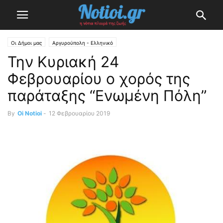
Οι Δήμοι μας
Αργυρούπολη - Ελληνικό
Την Κυριακή 24
Φεβρουαρίου ο χορός της
παράταξης “Ενωμένη Πόλη”
By
Oi Notioi
-
12 Φεβρουαρίου 2019