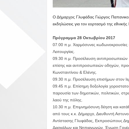
Ο Δήμαρχος Γλυφάδας Γιώργος Παπανικολ
εκδηλώσεις για τον εορτασμό της εθνική
Πρόγραμμα 28 Οκτωβρίου 2017
07.00 π.μ. Χαρμόσυνες κωδωνοκρουσίες 
Λειτουργίας.
09.30 π.μ. Προσέλευση αντιπροσωπειών μ
επίσης και αντιπροσωπειών οδηγών, προσ
Κωνσταντίνου & Ελένης.
09.30 π.μ. Προσέλευση επισήμων στον Ιε
09.45 π.μ. Επίσημη δοξολογία χοροστατο
παρουσία των δημοτικών, πολιτικών, στρ
λαού της πόλης.
10.30 π.μ. Επιμνημόσυνη δέηση και κατ
από τους κ.κ. Δήμαρχο, Διευθυντή Αστυν
Αντίστασης Γλυφάδας, Εκπροσώπους Δη
Δασκάλων και Νηπιαγωγών, Ένωση Γονέω