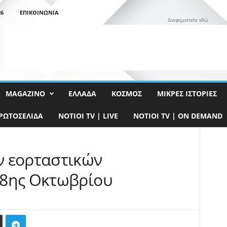
26
ΕΠΙΚΟΙΝΩΝΊΑ
Διαφημιστείτε εδώ
MAGAZINO
ΕΛΛΆΔΑ
ΚΌΣΜΟΣ
ΜΙΚΡΈΣ ΙΣΤΟΡΊΕΣ
ΡΩΤΟΣΈΛΙΔΑ
NOTIOI TV | LIVE
NOTIOI TV | ON DEMAND
ν εορταστικών
28ης Οκτωβρίου