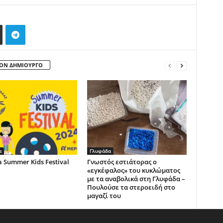
ΤΟΝ ΔΗΜΙΟΥΡΓΟ
α
Γλυφάδα
a Summer Kids Festival
Γνωστός εστιάτορας ο
«εγκέφαλος» του κυκλώματος
με τα αναβολικά στη Γλυφάδα –
Πουλούσε τα στεροειδή στο
μαγαζί του