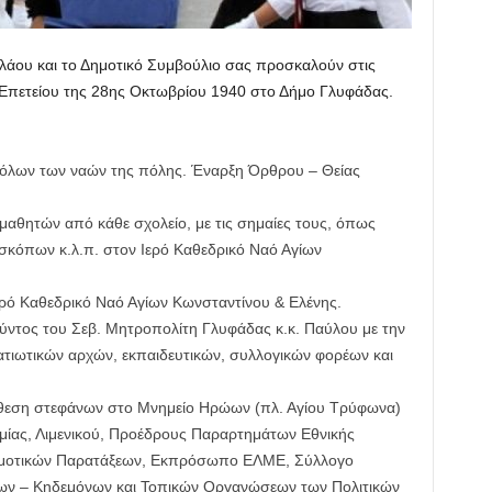
άου και το Δημοτικό Συμβούλιο σας προσκαλούν στις
ς Επετείου της 28ης Οκτωβρίου 1940 στο Δήμο Γλυφάδας.
όλων των ναών της πόλης. Έναρξη Όρθρου – Θείας
αθητών από κάθε σχολείο, με τις σημαίες τους, όπως
κόπων κ.λ.π. στον Ιερό Καθεδρικό Ναό Αγίων
ρό Καθεδρικό Ναό Αγίων Κωνσταντίνου & Ελένης.
ύντος του Σεβ. Μητροπολίτη Γλυφάδας κ.κ. Παύλου με την
ατιωτικών αρχών, εκπαιδευτικών, συλλογικών φορέων και
άθεση στεφάνων στο Μνημείο Ηρώων (πλ. Αγίου Τρύφωνα)
ομίας, Λιμενικού, Προέδρους Παραρτημάτων Εθνικής
μοτικών Παρατάξεων, Εκπρόσωπο ΕΛΜΕ, Σύλλογο
ν – Κηδεμόνων και Τοπικών Οργανώσεων των Πολιτικών