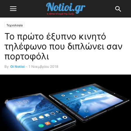
Τεχνολογία
To πρώτο έξυπνο κινητό
τηλέφωνο που διπλώνει σαν
πορτοφόλι
By
Oi Notioi
-
1 Νοεμβρίου 2018