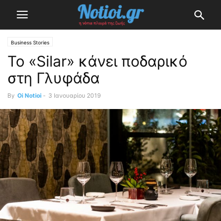
Business Stories
Το «Silar» κάνει ποδαρικό
στη Γλυφάδα
By
Oi Notioi
-
3 Ιανουαρίου 2019