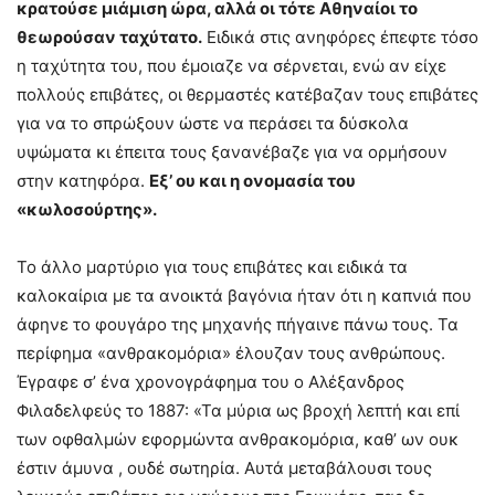
κρατούσε μιάμιση ώρα, αλλά οι τότε Αθηναίοι το
θεωρούσαν ταχύτατο.
Ειδικά στις ανηφόρες έπεφτε τόσο
η ταχύτητα του, που έμοιαζε να σέρνεται, ενώ αν είχε
πολλούς επιβάτες, οι θερμαστές κατέβαζαν τους επιβάτες
για να το σπρώξουν ώστε να περάσει τα δύσκολα
υψώματα κι έπειτα τους ξανανέβαζε για να ορμήσουν
στην κατηφόρα.
Εξ’ ου και η ονομασία του
«κωλοσούρτης».
Το άλλο μαρτύριο για τους επιβάτες και ειδικά τα
καλοκαίρια με τα ανοικτά βαγόνια ήταν ότι η καπνιά που
άφηνε το φουγάρο της μηχανής πήγαινε πάνω τους. Τα
περίφημα «ανθρακομόρια» έλουζαν τους ανθρώπους.
Έγραφε σ’ ένα χρονογράφημα του ο Αλέξανδρος
Φιλαδελφεύς το 1887: «Τα μύρια ως βροχή λεπτή και επί
των οφθαλμών εφορμώντα ανθρακομόρια, καθ’ ων ουκ
έστιν άμυνα , ουδέ σωτηρία. Αυτά μεταβάλουσι τους