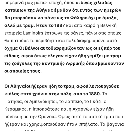
σημερινά μας μάτια- εποχή, όπου
οι λίγες χιλιάδες
κατοίκων της Αθήνας έμαθαν ότι εντός των ημερών
θα μπορούσαν να πάνε ως το Φάληρο όχι με άμαξα,
αλλά με τραμ. Ήταν το 1887
και από καιρό η Βελγική
εταιρεία Laminoirs έστρωνε τις ράγες, πάνω στις οποίες
θα πατούσε το περιβόητο και πολυδιαφημισμένο αυτό
όχημα
Οι Βέλγοι αυτοδιαφημίζονταν ως οι εξπέρ του
είδους, αφού όπως έλεγαν είχαν ήδη γεμίζει με τραμ
τις ζούγκλες της κεντρικής Αφρικής όπου βρίσκονταν
οι αποικίες τους.
Οι Αθηναίοι ήξεραν ήδη το τραμ, αφού λειτουργούσε
κιόλας επτά χρόνια στην πόλη, από το 1880.
Τα
Πατήσια, οι Αμπελόκηποι, το Ζάππειο, το Γκάζι, ο
Κεραμικός, η Ιπποκράτους και η Αχαρνών είχαν ήδη
σύνδεση με την Ομόνοια. Όμως αυτό το αστικό τραμ που
ήξεραν και χρησιμοποιούσαν ήταν ιππήλατο. Τα βαγόνια