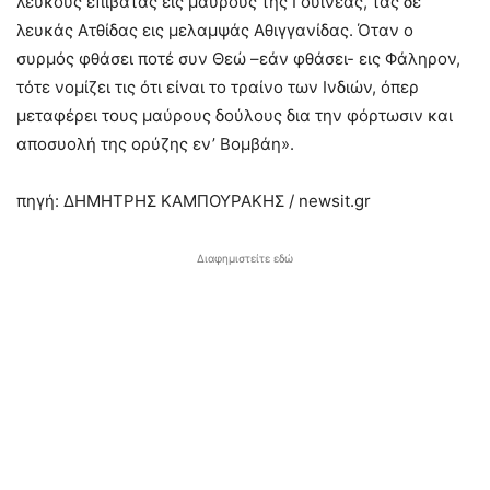
λευκούς επιβάτας εις μαύρους της Γουινέας, τας δε
λευκάς Ατθίδας εις μελαμψάς Αθιγγανίδας. Όταν ο
συρμός φθάσει ποτέ συν Θεώ –εάν φθάσει- εις Φάληρον,
τότε νομίζει τις ότι είναι το τραίνο των Ινδιών, όπερ
μεταφέρει τους μαύρους δούλους δια την φόρτωσιν και
αποσυολή της ορύζης εν’ Βομβάη».
πηγή: ΔΗΜΗΤΡΗΣ ΚΑΜΠΟΥΡΑΚΗΣ / newsit.gr
Διαφημιστείτε εδώ