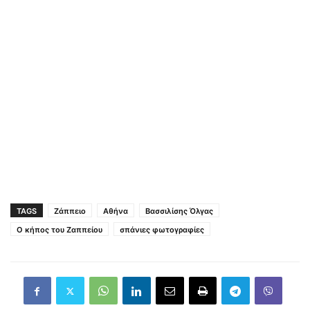
TAGS
Zάππειο
Αθήνα
Βασσιλίσης Όλγας
Ο κήπος του Ζαππείου
σπάνιες φωτογραφίες