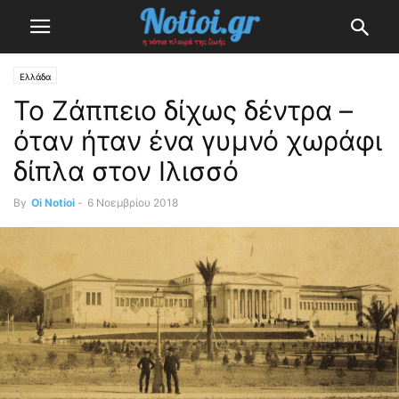
Ελλάδα
To Zάππειο δίχως δέντρα –
όταν ήταν ένα γυμνό χωράφι
δίπλα στον Ιλισσό
By
Oi Notioi
-
6 Νοεμβρίου 2018