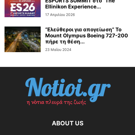
ESPORTS SUMMIT στο ”The
Ellinikon Experience...
17 Απριλίου 2026
“Ελεύθεροι για απογείωση” Το
Mount Olympus Boeing 727-200
πήρε τη θέση...
23 Μαΐου 2024
ABOUT US