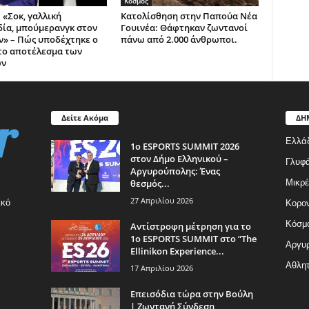
Κόσμος
 «Σοκ, γαλλική
Κατολίσθηση στην Παπούα Νέα
ία, μπούμερανγκ στον
Γουινέα: Θάφτηκαν ζωντανοί
» – Πώς υποδέχτηκε ο
πάνω από 2.000 άνθρωποι.
το αποτέλεσμα των
ών
Δείτε Ακόμα
ΔΗ
Ελλά
1ο ESPORTS SUMMIT 2026
στον Δήμο Ελληνικού –
Γλυφ
Αργυρούπολης: Ένας
θεσμός...
Μικρέ
27 Απριλίου 2026
ικό
Κορον
Κόσμ
Αντίστροφη μέτρηση για το
1ο ESPORTS SUMMIT στο ”The
Αργυρ
Ellinikon Experience...
Αθλητ
17 Απριλίου 2026
Επεισόδια τώρα στην Βούλη
| Ζωντανή Σύνδεση