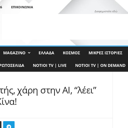
26
ΕΠΙΚΟΙΝΩΝΊΑ
Διαφημιστείτε εδώ
MAGAZINO
ΕΛΛΆΔΑ
ΚΌΣΜΟΣ
ΜΙΚΡΈΣ ΙΣΤΟΡΊΕΣ
ΡΩΤΟΣΈΛΙΔΑ
NOTIOI TV | LIVE
NOTIOI TV | ON DEMAND
ής, χάρη στην ΑΙ, “λέει”
Κίνα!