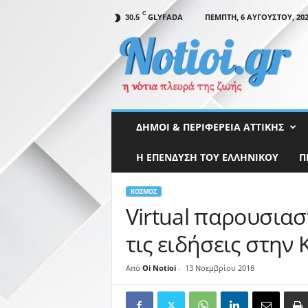
C
GLYFADA
ΠΈΜΠΤΗ, 6 ΑΥΓΟΎΣΤΟΥ, 20
30.5
N
o
t
i
o
i
.
ΔΉΜΟΙ & ΠΕΡΙΦΈΡΕΙΑ ΑΤΤΙΚΉΣ
g
r
Η ΕΠΕΝΔΥΣΗ ΤΟΥ ΕΛΛΗΝΙΚΟΥ
Π
ΚΌΣΜΟΣ
Virtual παρουσιαστ
τις ειδήσεις στην 
Από
Oi Notioi
-
13 Νοεμβρίου 2018