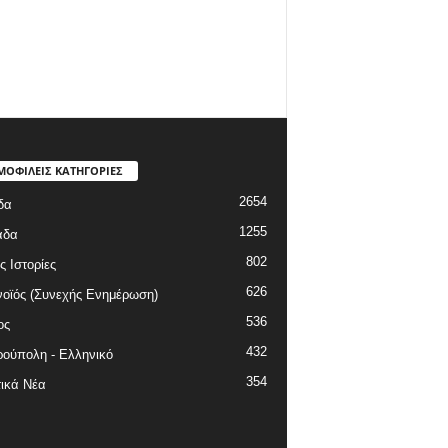
ΜΟΦΙΛΕΙΣ ΚΑΤΗΓΟΡΙΕΣ
2654
δα
1255
άδα
802
ς Ιστορίες
626
οϊός (Συνεχής Ενημέρωση)
536
ος
432
ούπολη - Ελληνικό
354
ικά Νέα