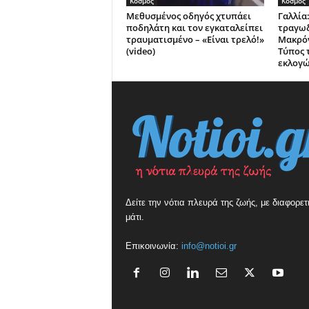
Κόσμος
Κόσμος
Μεθυσμένος οδηγός χτυπάει
Γαλλία:
ποδηλάτη και τον εγκαταλείπει
τραγωδ
τραυματισμένο – «Είναι τρελό!»
Μακρόν
(video)
Τύπος 
εκλογ
Δείτε την νότια πλευρά της ζωής, με διαφορετ
μάτι.
Επικοινωνία:
info@notioi.gr