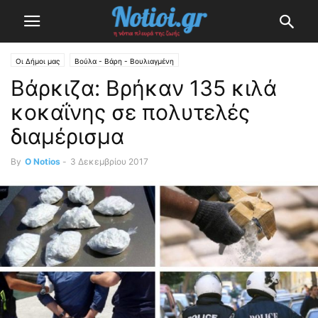
Οι Δήμοι μας
Βούλα - Βάρη - Βουλιαγμένη
Βάρκιζα: Βρήκαν 135 κιλά
κοκαΐνης σε πολυτελές
διαμέρισμα
By
O Notios
-
3 Δεκεμβρίου 2017