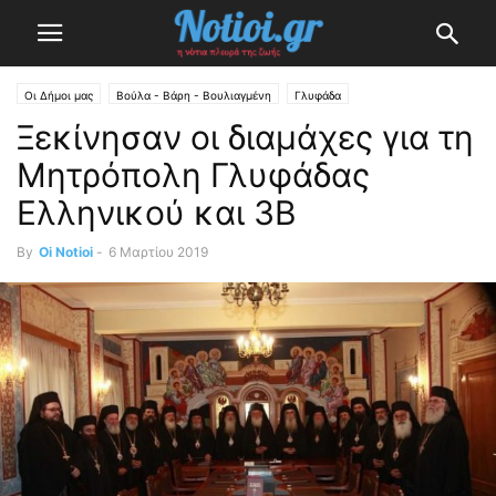
Οι Δήμοι μας
Βούλα - Βάρη - Βουλιαγμένη
Γλυφάδα
Ξεκίνησαν οι διαμάχες για τη
Μητρόπολη Γλυφάδας
Ελληνικού και 3Β
By
Oi Notioi
-
6 Μαρτίου 2019