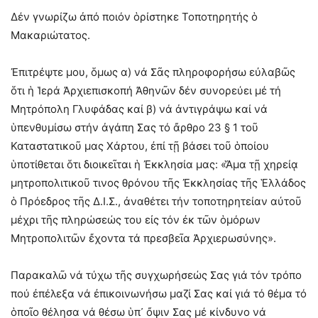
Δέν γνωρίζω ἀπό ποιόν ὁρίστηκε Τοποτηρητής ὁ
Μακαριώτατος.
Ἐπιτρέψτε μου, ὅμως α) νά Σᾶς πληροφορήσω εὐλαβῶς
ὅτι ἡ Ἱερά Ἀρχιεπισκοπή Ἀθηνῶν δέν συνορεύει μέ τή
Μητρόπολη Γλυφάδας καί β) νά ἀντιγράψω καί νά
ὑπενθυμίσω στήν ἀγάπη Σας τό ἄρθρο 23 § 1 τοῦ
Καταστατικοῦ μας Χάρτου, ἐπί τῇ βάσει τοῦ ὁποίου
ὑποτίθεται ὅτι διοικεῖται ἡ Ἐκκλησία μας: «Ἅμα τῇ χηρείᾳ
μητροπολιτικοῦ τινος θρόνου τῆς Ἐκκλησίας τῆς Ἑλλάδος
ὁ Πρόεδρος τῆς Δ.Ι.Σ., ἀναθέτει τήν τοποτηρητείαν αὐτοῦ
μέχρι τῆς πληρώσεώς του εἰς τόν ἐκ τῶν ὁμόρων
Μητροπολιτῶν ἔχοντα τά πρεσβεῖα Ἀρχιερωσύνης».
Παρακαλῶ νά τύχω τῆς συγχωρήσεώς Σας γιά τόν τρόπο
πού ἐπέλεξα νά ἐπικοινωνήσω μαζί Σας καί γιά τό θέμα τό
ὁποῖο θέλησα νά θέσω ὑπ᾽ ὄψιν Σας μέ κίνδυνο νά