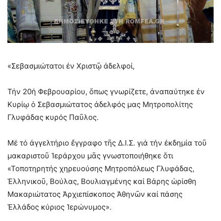
«Σεβασμιώτατοι ἐν Χριστῷ ἀδελφοί,
Τήν 20ή Φεβρουαρίου, ὅπως γνωρίζετε, ἀναπαύτηκε ἐν
Κυρίῳ ὁ Σεβασμιώτατος ἀδελφός μας Μητροπολίτης
Γλυφάδας κυρός Παῦλος.
Μέ τό ἀγγελτήριο ἔγγραφο τῆς Δ.Ι.Σ. γιά τήν ἐκδημία τοῦ
μακαριστοῦ Ἱεράρχου μᾶς γνωστοποιήθηκε ὅτι
«Τοποτηρητής χηρευούσης Μητροπόλεως Γλυφάδας,
Ἑλληνικοῦ, Βούλας, Βουλιαγμένης καί Βάρης ὡρίσθη
Μακαριώτατος Ἀρχιεπίσκοπος Ἀθηνῶν καί πάσης
Ἑλλάδος κύριος Ἱερώνυμος».