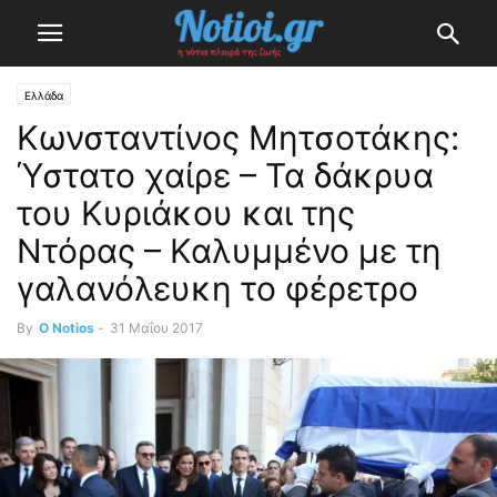
Ελλάδα
Κωνσταντίνος Μητσοτάκης:
Ύστατο χαίρε – Τα δάκρυα
του Κυριάκου και της
Ντόρας – Καλυμμένο με τη
γαλανόλευκη το φέρετρο
By
O Notios
-
31 Μαΐου 2017