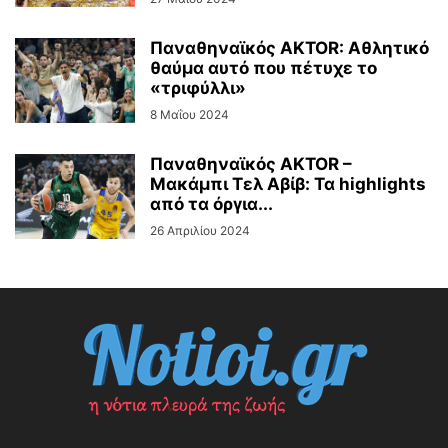
Παναθηναϊκός AKTOR: Αθλητικό
θαύμα αυτό που πέτυχε το
«τριφύλλι»
8 Μαΐου 2024
Παναθηναϊκός AKTOR –
Μακάμπι Τελ Αβίβ: Τα highlights
από τα όργια...
26 Απριλίου 2024